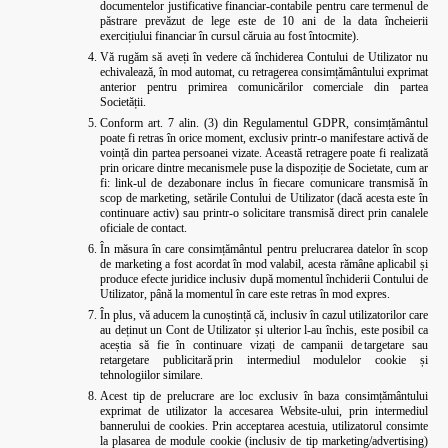
documentelor justificative financiar-contabile pentru care termenul de
păstrare prevăzut de lege este de 10 ani de la data încheierii
exercițiului financiar în cursul căruia au fost întocmite).
Vă rugăm să aveți în vedere că închiderea Contului de Utilizator nu
echivalează, în mod automat, cu retragerea consimțământului exprimat
anterior pentru primirea comunicărilor comerciale din partea
Societății.
Conform art. 7 alin. (3) din Regulamentul GDPR, consimțământul
poate fi retras în orice moment, exclusiv printr-o manifestare activă de
voință din partea persoanei vizate. Această retragere poate fi realizată
prin oricare dintre mecanismele puse la dispoziție de Societate, cum ar
fi: link-ul de dezabonare inclus în fiecare comunicare transmisă în
scop de marketing, setările Contului de Utilizator (dacă acesta este în
continuare activ) sau printr-o solicitare transmisă direct prin canalele
oficiale de contact.
În măsura în care consimțământul pentru prelucrarea datelor în scop
de marketing a fost acordat în mod valabil, acesta rămâne aplicabil și
produce efecte juridice inclusiv după momentul închiderii Contului de
Utilizator, până la momentul în care este retras în mod expres.
În plus, vă aducem la cunoștință că, inclusiv în cazul utilizatorilor care
au deținut un Cont de Utilizator și ulterior l-au închis, este posibil ca
aceștia să fie în continuare vizați de campanii de targetare sau
retargetare publicitară prin intermediul modulelor cookie și
tehnologiilor similare.
Acest tip de prelucrare are loc exclusiv în baza consimțământului
exprimat de utilizator la accesarea Website-ului, prin intermediul
bannerului de cookies. Prin acceptarea acestuia, utilizatorul consimte
la plasarea de module cookie (inclusiv de tip marketing/advertising)