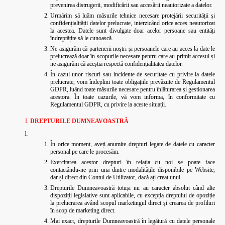
prevenirea distrugerii, modificării sau accesării neautorizate a datelor.
Urmărim să luăm măsurile tehnice necesare protejării securității și
confidențialității datelor prelucrate, interzicând orice acces neautorizat
la acestea. Datele sunt divulgate doar acelor persoane sau entități
îndreptățite să le cunoască.
Ne asigurăm că partenerii noștri și persoanele care au acces la date le
prelucrează doar în scopurile necesare pentru care au primit accesul și
ne asigurăm că aceștia respectă confidențialitatea datelor.
În cazul unor riscuri sau incidente de securitate cu privire la datele
prelucrate, vom îndeplini toate obligațiile prevăzute de Regulamentul
GDPR, luând toate măsurile necesare pentru înlăturarea și gestionarea
acestora. În toate cazurile, vă vom informa, în conformitate cu
Regulamentul GDPR, cu privire la aceste situații.
DREPTURILE DUMNEAVOASTRĂ
În orice moment, aveți anumite drepturi legate de datele cu caracter
personal pe care le procesăm.
Exercitarea acestor drepturi în relația cu noi se poate face
contactându-ne prin una dintre modalitățile disponibile pe Website,
dar și direct din Contul de Utilizator, dacă ați creat unul.
Drepturile Dumneavoastră totuși nu au caracter absolut când alte
dispoziții legislative sunt aplicabile, cu excepția dreptului de opoziție
la prelucrarea având scopul marketingul direct și crearea de profiluri
în scop de marketing direct.
Mai exact, drepturile Dumneavoastră în legătură cu datele personale