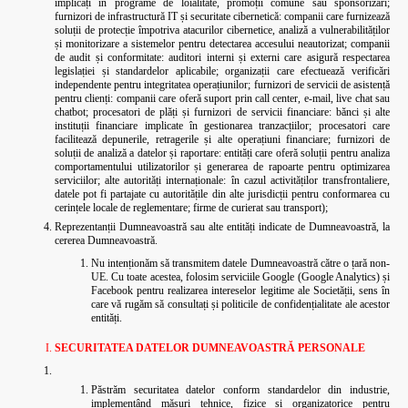
implicați în programe de loialitate, promoții comune sau sponsorizări;
furnizori de infrastructură IT și securitate cibernetică: companii care furnizează
soluții de protecție împotriva atacurilor cibernetice, analiză a vulnerabilităților
și monitorizare a sistemelor pentru detectarea accesului neautorizat;
companii
de audit și conformitate: auditori interni și externi care asigură respectarea
legislației și standardelor aplicabile; organizații care efectuează verificări
independente pentru integritatea operațiunilor; furnizori de servicii de asistență
pentru clienți: companii care oferă suport prin call center, e-mail, live chat sau
chatbot;
procesatori de plăți și furnizori de servicii financiare: bănci și alte
instituții financiare implicate în gestionarea tranzacțiilor; procesatori care
facilitează depunerile, retragerile și alte operațiuni financiare; furnizori de
soluții de analiză a datelor și raportare: entități care oferă soluții pentru analiza
comportamentului utilizatorilor și generarea de rapoarte pentru optimizarea
serviciilor; alte autorități internaționale: în cazul activităților transfrontaliere,
datele pot fi partajate cu autoritățile din alte jurisdicții pentru conformarea cu
cerințele locale de reglementare; firme de curierat sau transport);
Reprezentanții Dumneavoastră sau alte entități indicate de Dumneavoastră, la
cererea Dumneavoastră.
Nu intenționăm să transmitem datele Dumneavoastră către o țară non-
UE. Cu toate acestea, folosim serviciile Google (Google Analytics) și
Facebook pentru realizarea intereselor legitime ale Societății, sens în
care vă rugăm să consultați și politicile de confidențialitate ale acestor
entități.
SECURITATEA DATELOR DUMNEAVOASTRĂ PERSONALE
Păstrăm securitatea datelor conform standardelor din industrie,
implementând măsuri tehnice, fizice și organizatorice pentru