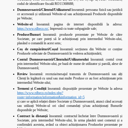
codul de identificare fiscală RO11368688;
Dumneavoastră/Clientul/Utilizatorul
înseamnă: persoana fizică sau juridică
ce accesează și utilizează Website-ul sau achiziționează Produsele disponibile
pe Website;
Website-ul
înseamnă: pagina de internet disponibilă la adresa:
https://www.rdbeco.ro/
, împreună cu toate subpaginile sale;
Produse/Bunuri
înseamnă: produsele prezentate pe Website de către
Societate, pe care puteți să le achiziționați prin intermediul Website-ului,
plasând o comandă în acest sens;
Coș de cumpărături/Coșul
înseamnă: secțiunea din Website ce conține
Produsele selectate de Dumneavoastră în vederea achiziționării;
Contul Dumneavoastră/Clientului/Utilizatorului
înseamnă: contul creat
prin intermediul Website-ului, pe bază de nume de utilizator și parolă, alese de
Dumneavoastră;
Review
înseamnă: recenzia/mesajul transmis de Dumneavoastră sau alți
Clienți în legătură cu unul sau mai multe Produse ce au fost achiziționate prin
intermediul Website-ului;
Termeni și Condiții
înseamnă: dispozițiile prezentate pe Website la adresa
https://www.rdbeco.ro/index.php?
route=information/information&information_id=5
și care se aplică relației dintre Societate și Dumneavoastră, atunci când accesați
sau utilizați Website-ul ori când comandați și/sau achiziționați Bunurile
disponibile pe Website;
Contract la distanță
înseamnă: contractul încheiat între Dumneavoastră și
Societate, prin intermediul Website-ului, în urma plasării unei comenzi și a
confirmării acesteia, având ca obiect achiziționarea Produselor prezentate pe