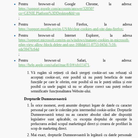
Pentru browser-ul Google Chrome, la adresa:
https://support.google.com/accounts/answer/32050?
co=GENIE.Platform%3DDesktop&hl=en
;
Pentru browser-ul Firefox, la adresa
https://support.mozilla.org/en-US/kb/clear-cookies-and-site-data-firefox
;
Pentru browser-ul Internet Explorer, la adresa
https://support.microsoft.com/en-us/windows/manage-cookies-in-microsoft-
edge-view-allow-block-delete-and-use-168dab11-0753-043d-7c16-
ede5947fc64d
;
Pentru browser-ul Safari, la adresa:
https://help.apple.com/safari/mac/8.0/#/sfri11471
.
Vă rugăm să rețineți că dacă ștergeți cookie-uri sau refuzați să
acceptați cookie-uri, este posibil să nu puteți beneficia de toate
funcțiile pe care le oferim, este posibil să nu le puteți utiliza și este
posibil ca unele pagini să nu se afișeze corect sau puteți reduce
semnificativ funcționalitatea Website-ului.
Drepturile Dumneavoastră
În orice moment, aveți anumite drepturi legate de datele cu caracter
personal pe care le colectăm prin intermediul cookie-urilor. Drepturile
Dumneavoastră totuși nu au caracter absolut când alte dispoziții
legislative sunt aplicabile, cu excepția dreptului de opoziție la
prelucrarea având scopul marketingul direct și crearea de profiluri în
scop de marketing direct.
Mai exact, drepturile Dumneavoastră în legătură cu datele personale