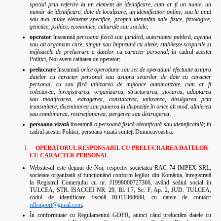
special prin referire la un element de identificare, cum ar fi un nume, un
număr de identificare, date de localizare, un identificator online, sau la unul
sau mai multe elemente specifice, proprii identității sale fizice, fiziologice,
genetice, psihice, economice, culturale sau sociale
;
operator
înseamnă
persoana fizică sau juridică, autoritatea publică, agenția
sau alt organism care, singur sau împreună cu altele, stabilește scopurile și
mijloacele de prelucrare a datelor cu caracter personal
; în cadrul acestei
Politici, Noi avem calitatea de operator;
prelucrare
înseamnă
orice operațiune sau set de operațiuni efectuate asupra
datelor cu caracter personal sau asupra seturilor de date cu caracter
personal, cu sau fără utilizarea de mijloace automatizate, cum ar fi
colectarea, înregistrarea, organizarea, structurarea, stocarea, adaptarea
sau modificarea, extragerea, consultarea, utilizarea, divulgarea prin
transmitere, diseminarea sau punerea la dispoziție în orice alt mod, alinierea
sau combinarea, restricționarea, ștergerea sau distrugerea
;
persoana vizată
înseamnă
o persoană fizică identificată sau identificabilă
; în
cadrul acestei Politici, persoana vizată sunteți Dumneavoastră.
OPERATORUL RESPONSABIL CU PRELUCRAREA DATELOR
CU CARACTER PERSONAL
Website-ul este deținut de Noi, respectiv societatea RAC 74 IMPEX SRL,
societate organizată și funcționând conform legilor din România, înregistrată
la Registrul Comerțului cu nr. J1998000727366, având sediul social în
TULCEA, STR. ISACCEI NR. 29, Bl. I.7, Sc. F, Ap. 2, JUD. TULCEA,
codul de identificare fiscală RO11368688, cu datele de contact:
rdbsuport@gmail.com
;
În conformitate cu Regulamentul GDPR, atunci când prelucrăm datele cu