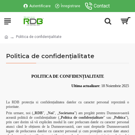
Contact
Autentificare
Înregistrare
Politica de confidenţialitate
Politica de confidenţialitate
POLITICA DE CONFIDENȚIALITATE
Ultima actualizare
: 18 Noiembrie 2025
La RDB protecția si confidențialitatea datelor cu caracter personal reprezintă o
prioritate.
Prin urmare, noi („
RDB
”, „
Noi
”, „
Societatea
”) am pregătit pentru Dumneavoastră
această politică de confidențialitate („
Politica de confidențialitate
” sau „
Politica
”),
prin care dorim să vă explicăm modul în care prelucram datele cu caracter personal
atunci când le obținem de la Dumneavoastră, care sunt drepturile Dumneavoastră
legate de prelucrarea datelor cu caracter personal și cum protejăm aceste date atunci