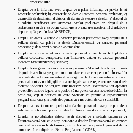
procesate sunt:
Dreptul de a fi informat: aveți dreptul de a primi informații cu privire la: a)
scopurile prelucrării; b) categoriile de date cu caracter personal prelucrate; c)
categoriile de destinatari ai datelor; d) durata de stocare a datelor; e) dreptul de
a solicita rectificarea sau ștergerea datelor prelucrate ori dreptul de a
restricționa sau de a vă opune cu privire la prelucrarea acestora; f) dreptul de a
depune o plângere în fața ANSPDCP;
Dreptul de acces la datele cu caracter personal prelucrate: aveți dreptul de a
solicita detalii cu privire la datele Dumneavoastră cu caracter personal
procesate și de a primi o copie a acestor date;
Dreptul la rectificarea datelor cu caracter personal prelucrate: aveți dreptul de a
solicita corectarea, completarea sau înlăturarea datelor cu caracter personal
incorecte fără întârzieri nejustificate;
Dreptul la ștergerea datelor cu caracter personal ("dreptul de a fi uitat"): aveți
dreptul de a solicita ștergerea anumitor date cu caracter personal. În cazul în
care solicitarea Dumneavoastră de a șterge datele Dumneavoastră cu caracter
personal contravin obligațiilor noastre legale sau de reglementare, sau datele
aferente solicitării de ștergere sunt necesare pentru exercitarea sau apărarea
pretențiilor noastre legale, este posibil să nu putem da curs acestei solicitări. În
acest caz, veți fi notificat de către Societate cu privire la imposibilitatea
ștergerii unor date și a motivelor pentru care nu putem da curs solicitării;
Dreptul la restricționarea prelucrării datelor personale: aveți dreptul de a
solicita restricționarea prelucrării datelor Dumneavoastră cu caracter personal;
Dreptul la portabilitatea datelor: aveți dreptul de a solicita partajarea cu
Dumneavoastră sau cu o terță persoană a datelor Dumneavoastră cu caracter
personal pe care ni le-ați furnizat, într-un format care poate fi procesat de un
computer, în condițiile art. 20 din Regulamentul GDPR;