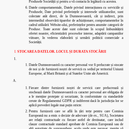
Produsele Societății și pentru a vă contacta în legătură cu acestea.
Datele comportamentale, Datele privind interacțiunea cu serviciile și
Produsele, Date privind preferințele și interesele utilizatorilor, sunt
colectate atât direct, de la Dumneavoastră, cât și indirect, prin
intermediul observării tiparelor de achiziționare, comportamentelor în
cadrul utilizării Website-ului, preferințelor pentru anumite categorii de
Produse. Toate aceste date sunt colectate în scopul îmbunătățirii
ofertei noastre, eficientizării proceselor interne, adaptării campaniilor
viitoare, în vederea elaborării și urmării politicii comerciale a
Societății.
STOCAREA DATELOR. LOCUL ȘI DURATA STOCĂRII
Datele Dumneavoastră cu caracter personal vor fi prelucrate și stocate
de noi și de furnizorii noștri de servicii cu sediul pe teritoriul Uniunii
Europene, al Marii Britanii și al Statelor Unite ale Americii.
Fiecare dintre furnizorii noștri de servicii care prelucrează și
stochează datele Dumneavoastră cu caracter personal are obligația de
a le menține protejate și securizate, în conformitate cu standardele
cerute de Regulamentul GDPR și indiferent dacă în jurisdicția lor se
aplică prevederi legale mai puțin stricte.
Pentru furnizorii care se află în țări terțe pentru care Comisia
Europeană nu a emis o decizie de adecvare (de ex., SUA), Societatea
are relații contractuale cu fiecare astfel de destinatar, care includ
clauze contractuale standard aprobate de Comisia Europeană sau de
altă autoritate de supraveghere, acolo unde este necesar, menite să