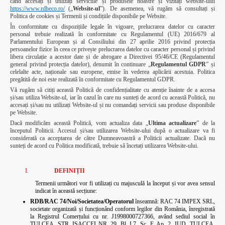
când accesați și utilizați serviciile și produsele noastre și vizitați website-ului
https://www.rdbeco.ro/
(„
Website-ul
”). De asemenea, vă rugăm să consultați și
Politica de cookies și Termenii și condițiile disponibile pe Website.
În conformitate cu dispozițiile legale în vigoare, prelucrarea datelor cu caracter
personal trebuie realizată în conformitate cu Regulamentul (UE) 2016/679 al
Parlamentului European și al Consiliului din 27 aprilie 2016 privind protecția
persoanelor fizice în ceea ce privește prelucrarea datelor cu caracter personal și privind
libera circulație a acestor date și de abrogare a Directivei 95/46/CE (Regulamentul
general privind protecția datelor), denumit în continuare „
Regulamentul GDPR
” și
celelalte acte, naționale sau europene, emise în vederea aplicării acestuia. Politica
pregătită de noi este realizată în conformitate cu Regulamentul GDPR.
Vă rugăm să citiți această Politică de confidențialitate cu atenție înainte de a accesa
și/sau utiliza Website-ul, iar în cazul în care nu sunteți de acord cu această Politică, nu
accesați și/sau nu utilizați Website-ul și nu comandați servicii sau produse disponibile
pe Website.
Dacă modificăm această Politică, vom actualiza data „
Ultima actualizare
” de la
începutul Politicii. Accesul și/sau utilizarea Website-ului după o actualizare va fi
considerată ca acceptarea de către Dumneavoastră a Politicii actualizate. Dacă nu
sunteți de acord cu Politica modificată, trebuie să încetați utilizarea Website-ului.
DEFINIȚII
Termenii următori vor fi utilizați cu majusculă la început și vor avea sensul
indicat în această secțiune:
RDB/RAC 74/Noi/Societatea/Operatorul
înseamnă: RAC 74 IMPEX SRL,
societate organizată și funcționând conform legilor din România, înregistrată
la Registrul Comerțului cu nr. J1998000727366, având sediul social în
TULCEA, STR. ISACCEI NR. 29, Bl. I.7, Sc. F, Ap. 2, JUD. TULCEA,