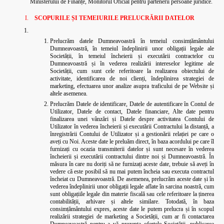
Ministerului de Finanțe, Monitorul Oficial pentru partenerii persoane juridice.
SCOPURILE ȘI TEMEIURILE PRELUCRĂRII DATELOR
Prelucrăm datele Dumneavoastră în temeiul consimțământului
Dumneavoastră, în temeiul îndeplinirii unor obligații legale ale
Societății, în temeiul încheierii și executării contractelor cu
Dumneavoastră și în vederea realizării intereselor legitime ale
Societății, cum sunt cele referitoare la realizarea obiectului de
activitate, identificarea de noi clienți, îndeplinirea strategiei de
marketing, efectuarea unor analize asupra traficului de pe Website și
altele asemenea.
Prelucrăm Datele de identificare, Datele de autentificare în Contul de
Utilizator, Datele de contact, Datele financiare, Alte date pentru
finalizarea unei vânzări și Datele despre activitatea Contului de
Utilizator în vederea încheierii și executării Contractului la distanță, a
înregistrării Contului de Utilizator și a gestionării relației pe care o
aveți cu Noi. Aceste date le preluăm direct, în baza acordului pe care îl
furnizați cu ocazia transmiterii datelor și sunt necesare în vederea
încheierii și executării contractului dintre noi și Dumneavoastră. În
măsura în care nu doriți să ne furnizați aceste date, trebuie să aveți în
vedere că este posibil să nu mai putem încheia sau executa contractul
încheiat cu Dumneavoastră. De asemenea, prelucrăm aceste date și în
vederea îndeplinirii unor obligații legale aflate în sarcina noastră, cum
sunt obligațiile legale din materie fiscală sau cele referitoare la ținerea
contabilității, arhivare și altele similare.
Totodată, în baza
consimțământului expres, aceste date le putem prelucra și în scopul
realizării strategiei de marketing a Societății, cum ar fi contactarea