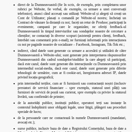
direct de la Dumneavoastră (fie în scris, de exemplu, prin completarea unor
rubrici pe Website, fie verbal, de exemplu, ca urmare a unei conversații
telefonice), atunci când accesați sau utilizați Website-ul și alegeți să creați un
Cont de Utilizator; plasați o comandă pe Website-ul nostru; încheiați un
Contract de vânzare la distanță cu noi; faceți un retur de Produse; participați la
evenimente, campanii pe care le organizăm; ne oferiți feedback-ul
Dumneavoastră în timpul interviurilor sau sondajelor noastre de cercetare a
clienților; ne contactați în diverse scopuri (asistență pentru clienți, feedback,
întrebări sau comentarii prin e-mail); ne furnizați informații prin interacțiunea
cu noi pe paginile noastre de socializare – Facebook, Instagram, Tik-Tok etc.;
indirect, când datele sunt generate ca urmare a accesării și utilizării de către
Dumneavoastră a Website-ului; sunt generate prin interpretarea răspunsurilor
Dumneavoastră din cadrul sondajelor/studiilor la care alegeți să participați,
dacă este cazul; datele sunt generate din interacțiunile cu Dumneavoastră prin
intermediul social-media, dacă este cazul; datele sunt generate prin diferite
tehnologii de urmărire, cum ar fi cookie-uri, înregistrarea adresei IP, datele
privind locația geografică;
prin intermediul terților, cum ar fi furnizorii sau contractanții noștri (inclusiv
prestatori de servicii financiare – spre exemplu, statusul unei plăți) sau
furnizori de servicii de poștă sau curierat, spre exemplu cu privire la statusul
livrării, sau confirmări de primire;
de la autorități publice, instituții publice, operatori terți sau instanțe în
contextul îndeplinirii unor obligații legale, unor litigii, plângeri sau proceduri
speciale de lucru;
de la persoanele care ne contactează în numele Dumneavoastră (mandatari,
avocați etc.);
surse publice, inclusiv baza de date a Registrului Comerțului, baza de date a