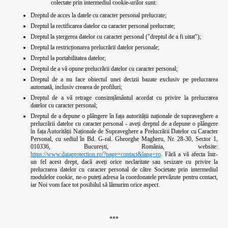
colectate prin intermediul cookie-urilor sunt:
Dreptul de acces la datele cu caracter personal prelucrate;
Dreptul la rectificarea datelor cu caracter personal prelucrate;
Dreptul la ștergerea datelor cu caracter personal ("dreptul de a fi uitat");
Dreptul la restricționarea prelucrării datelor personale;
Dreptul la portabilitatea datelor;
Dreptul de a vă opune prelucrării datelor cu caracter personal;
Dreptul de a nu face obiectul unei decizii bazate exclusiv pe prelucrarea
automată, inclusiv crearea de profiluri;
Dreptul de a vă retrage consimțământul acordat cu privire la prelucrarea
datelor cu caracter personal;
Dreptul de a depune o plângere în fața autorității naționale de supraveghere a
prelucrării datelor cu caracter personal - aveți dreptul de a depune o plângere
în fața Autorității Naționale de Supraveghere a Prelucrării Datelor cu Caracter
Personal, cu sediul în Bd. G-ral. Gheorghe Magheru, Nr. 28-30, Sector 1,
010336, București, România, website:
https://www.dataprotection.ro/?page=contact&lang=ro
. Fără a vă afecta într-
un fel acest drept, dacă aveți orice neclaritate sau sesizare cu privire la
prelucrarea datelor cu caracter personal de către Societate prin intermediul
modulelor cookie, ne-o puteți adresa la coordonatele prevăzute pentru contact,
iar Noi vom face tot posibilul să lămurim orice aspect.
***