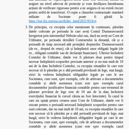
asigure un nivel adecvat de protecție și vom desfășura întotdeauna
acțiuni de verificare riguroase pentru a ne asigura că nu există riscuri
pentru astfel de transferuri. O copie a clauzelor contractuale standard
utilizate de Societate poate fi găsită la:
https://eur-lex.europa.eu/eli/dec_impl/2021/914/oj
.
De principiu, cu excepția celor menționate în continuare, păstrăm
datele colectate pe perioada în care aveți Contul Dumneavoastră
înregistrat prin intermediul Website-ului sau, dacă nu aveți un Cont de
Utilizator, pe perioada derulării Contractului la distanță, cât și o
perioadă de timp necesară atât protejării drepturilor Dumneavoastră
(de ex., dreptul de retur), cât și îndeplinirii unor obligații legale (de
ex., obligații contabile sau de declarații financiare). Ulterior închiderii
Contului de Utilizator, datele vor fi păstrare doar pentru timpul
necesar îndeplinirii scopurilor precizate anterior și nu mai mult de 10
ani de la data închiderii Contului, cu excepția situațiilor în care este
necesar să le păstrăm pe o altă perioadă prevăzută de lege, mai lungă,
strict în vederea îndeplinirii obligațiilor legale pe care le are
Societatea, cum sunt, spre exemplu, cele de arhivare a documentelor
contabile și altele asemenea (cum este spre exemplu cazul
documentelor justificative financiar-contabile pentru care termenul de
păstrare prevăzut de lege este de 10 ani de la data încheierii
exercițiului financiar în cursul căruia au fost întocmite). În cazul în
care nu optați pentru crearea unui Cont de Utilizator, datele vor fi
stocate pentru o perioadă necesară îndeplinirii scopurilor pentru care
sunt colectate, dar nu mai mult de 10 ani, cu excepția situațiilor în care
este necesar să le păstrăm pe o altă perioadă prevăzută de lege, mai
lungă, strict în vederea îndeplinirii obligațiilor legale pe care le are
Societatea, cum sunt, spre exemplu, cele de arhivare a documentelor
contabile și altele asemenea (cum este spre exemplu cazul