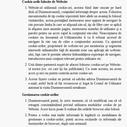
Cookie-urile folosite de Website
Website-ul utilizează cookie-uri, acestea fiind date stocate pe hard
disk-ul Dumneavoastră, conţinând informaţii despre acesta. Folosirea
mecanismului de tip cookie reprezintă între altele un avantaj în folosul
vizitatorilor, acesta permiţând memorarea unor opţiuni de navigare în
site precum limba în care se afişează site-ul, tip de filtre care se aplică
la afişarea unor anumite pagini, memorarea numelui de utilizator şi a
parolei pentru un acces rapid la conţinutul site-ului. Neacceptarea de
cookies nu înseamnă că Utilizatorului îi va fi refuzat accesul de
navigare în site sau de citire a conţinutului acestuia. Cu ajutorul
cookie-urilor, proprietarii de website-uri pot monitoriza şi segmenta
interesele utilizatorilor faţă de anumite zone sau aplicaţii ale website-
ului, fapt care le permite ulterior îmbunătăţirea experinţei de navigare,
introducerea unui conţinut relevant pentru utilizator etc.
Unii dintre partenerii noştri de afaceri folosesc cookie-uri pe Website-
ul nostru (ex: cei care îşi fac publicitate). Cu toate acestea, nu avem
acces şi nici nu putem controla aceste cookie-uri.
Aceste fișiere cookie ne permit să salvăm adresa Dumneavoastră de
e-mail, astfel încât să fiți recunoscut și logat în Contul de Utilizator
automat la vizita Dumneavoastră următoare.
Gestionarea cookie-urilor
Dumneavoastră puteți, în orice moment, să vă modificați sau să vă
retrageți consimțământul privind utilizarea modulelor cookie de pe
Website. Acest lucru poate fi realizat din setările browser-ului folosit.
Pentru a vedea mai multe informații în legătură cu modalitatea de
gestionare a cookie-urilor, puteți accesa secțiunile cu informații ale
furnizorilor de browser, după cum urmează: