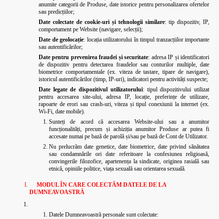
anumite categorii de Produse, date istorice pentru personalizarea ofertelor
sau predicțiilor;
Date colectate de cookie-uri și tehnologii similare
: tip dispozitiv, IP,
comportament pe Website (navigare, selecții);
Date de geolocație
: locația utilizatorului în timpul tranzacțiilor importante
sau autentificărilor;
Date pentru prevenirea fraudei și securitate
: adresa IP și identificatori
de dispozitiv pentru detectarea fraudelor sau conturilor multiple, date
biometrice comportamentale (ex. viteza de tastare, tipare de navigare),
istoricul autentificărilor (timp, IP-uri), indicatori pentru activități suspecte;
Date legate de dispozitivul utilizatorului
: tipul dispozitivului utilizat
pentru accesarea site-ului, adresa IP, locație, preferințe de utilizare,
rapoarte de erori sau crash-uri, viteza și tipul conexiunii la internet (ex.
Wi-Fi, date mobile).
Sunteți de acord că accesarea Website-ului sau a anumitor
funcționalități, precum și achiziția anumitor Produse ar putea fi
accesate numai pe bază de parolă și/sau pe bază de Cont de Utilizator.
Nu prelucrăm date genetice, date biometrice, date privind sănătatea
sau condamnările ori date referitoare la confesiunea religioasă,
convingerile filozofice, apartenența la sindicate, originea rasială sau
etnică, opiniile politice, viața sexuală sau orientarea sexuală.
MODUL ÎN CARE COLECTĂM DATELE DE LA
DUMNEAVOASTRĂ
Datele Dumneavoastră personale sunt colectate: