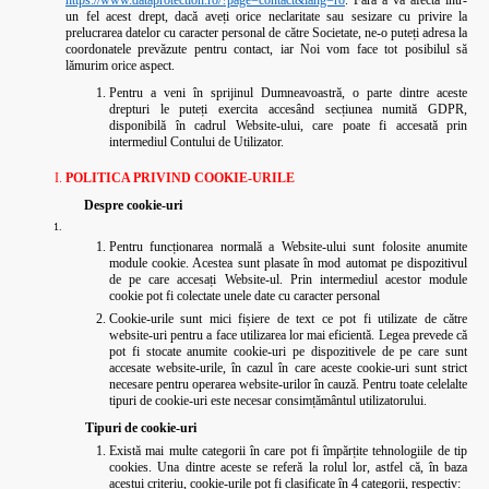
https://www.dataprotection.ro/?page=contact&lang=ro
. Fără a vă afecta într-
un fel acest drept, dacă aveți orice neclaritate sau sesizare cu privire la
prelucrarea datelor cu caracter personal de către Societate, ne-o puteți adresa la
coordonatele prevăzute pentru contact, iar Noi vom face tot posibilul să
lămurim orice aspect.
Pentru a veni în sprijinul Dumneavoastră, o parte dintre aceste
drepturi le puteți exercita accesând secțiunea numită GDPR,
disponibilă în cadrul Website-ului, care poate fi accesată prin
intermediul Contului de Utilizator.
POLITICA PRIVIND COOKIE-URILE
Despre cookie-uri
Pentru funcționarea normală a Website-ului sunt folosite anumite
module cookie. Acestea sunt plasate în mod automat pe dispozitivul
de pe care accesați Website-ul. Prin intermediul acestor module
cookie pot fi colectate unele date cu caracter personal
Cookie-urile sunt mici fișiere de text ce pot fi utilizate de către
website-uri pentru a face utilizarea lor mai eficientă. Legea prevede că
pot fi stocate anumite cookie-uri pe dispozitivele de pe care sunt
accesate website-urile, în cazul în care aceste cookie-uri sunt strict
necesare pentru operarea website-urilor în cauză. Pentru toate celelalte
tipuri de cookie-uri este necesar consimțământul utilizatorului.
Tipuri de cookie-uri
Există mai multe categorii în care pot fi împărțite tehnologiile de tip
cookies. Una dintre aceste se referă la rolul lor, astfel că, în baza
acestui criteriu, cookie-urile pot fi clasificate în 4 categorii, respectiv: