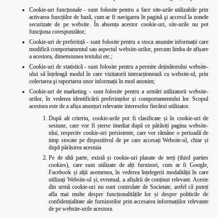
Cookie-uri funcționale - sunt folosite pentru a face site-urile utilizabile prin
activarea funcțiilor de bază, cum ar fi navigarea în pagină şi accesul la zonele
securizate de pe website. În absența acestor cookie-uri, site-urile nu pot
funcţiona corespunzător;
Cookie-uri de preferință - sunt folosite pentru a stoca anumite informații care
modifică comportamentul sau aspectul website-urilor, precum limba de afișare
a acestora, dimensiunea textului etc.;
Cookie-uri de statistică - sunt folosite pentru a permite deținătorului website-
ului să înțeleagă modul în care vizitatorii interacționează cu website-ul, prin
colectarea şi raportarea unor informații în mod anonim;
Cookie-uri de marketing - sunt folosite pentru a urmări utilizatorii website-
urilor, în vederea identificării preferințelor și comportamentului lor. Scopul
acestora este de a afișa anunțuri relevante intereselor fiecărui utilizator.
După alt criteriu, cookie-urile pot fi clasificate și în cookie-uri de
sesiune, care vor fi șterse imediat după ce părăsiți pagina website-
ului, respectiv cookie-uri persistente, care vor rămâne o perioadă de
timp stocate pe dispozitivul de pe care accesați Website-ul, chiar și
după părăsirea acestuia
Pe de altă parte, există și cookie-uri plasate de terți (third parties
cookies), care sunt utilizate de alți furnizori, cum ar fi Google,
Facebook și alții asemenea, în vederea înțelegerii modalității în care
utilizați Website-ul și, eventual, a afișării de conținut relevant. Aceste
din urmă cookie-uri nu sunt controlate de Societate, astfel că puteți
afla mai multe despre funcționalitățile lor și despre politicile de
confidențialitate ale furnizorilor prin accesarea informațiilor relevante
de pe website-urile acestora.