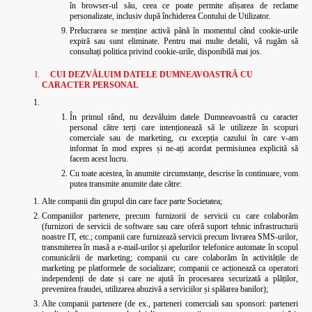
în browser-ul său, ceea ce poate permite afișarea de reclame
personalizate, inclusiv după închiderea Contului de Utilizator.
Prelucrarea se menține activă până în momentul când cookie-urile
expiră sau sunt eliminate. Pentru mai multe detalii, vă rugăm să
consultați politica privind cookie-urile, disponibilă mai jos.
CUI DEZVĂLUIM DATELE DUMNEAVOASTRĂ CU
CARACTER PERSONAL
În primul rând, nu dezvăluim datele Dumneavoastră cu caracter
personal către terți care intenționează să le utilizeze în scopuri
comerciale sau de marketing, cu excepția cazului în care v-am
informat în mod expres și ne-ați acordat permisiunea explicită să
facem acest lucru.
Cu toate acestea, în anumite circumstanțe, descrise în continuare, vom
putea transmite anumite date către:
Alte companii din grupul din care face parte Societatea;
Companiilor partenere, precum furnizorii de servicii cu care colaborăm
(furnizori de servicii de software sau care oferă suport tehnic infrastructurii
noastre IT, etc.; companii care furnizează servicii precum livrarea SMS-urilor,
transmiterea în masă a e-mail-urilor și apelurilor telefonice automate în scopul
comunicării de marketing; companii cu care colaborăm în activitățile de
marketing pe platformele de socializare; companii ce acționează ca operatori
independenți de date și care ne ajută în procesarea securizată a plăților,
prevenirea fraudei, utilizarea abuzivă a serviciilor și spălarea banilor);
Alte companii partenere (de ex., parteneri comerciali sau sponsori: parteneri