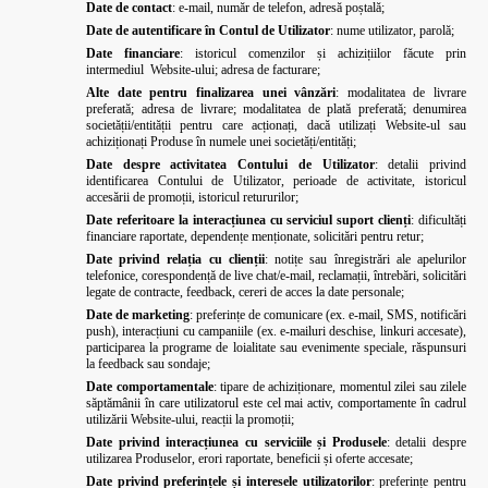
Date de contact
: e-mail, număr de telefon, adresă poștală;
Date de autentificare în Contul de Utilizator
: nume utilizator, parolă;
Date financiare
: istoricul comenzilor și achizițiilor făcute prin
intermediul
Website-ului; adresa de facturare;
Alte date pentru finalizarea unei vânzări
: modalitatea de livrare
preferată; adresa de livrare; modalitatea de plată preferată; denumirea
societății/entității pentru care acționați, dacă utilizați Website-ul sau
achiziționați Produse în numele unei societăți/entități;
Date despre activitatea Contului de Utilizator
: detalii privind
identificarea Contului de Utilizator, perioade de activitate, istoricul
accesării de promoții, istoricul retururilor;
Date referitoare la interacțiunea cu serviciul suport clienți
: dificultăți
financiare raportate, dependențe menționate, solicitări pentru retur;
Date privind relația cu clienții
: notițe sau înregistrări ale apelurilor
telefonice, corespondență de live chat/e-mail, reclamații, întrebări, solicitări
legate de contracte, feedback, cereri de acces la date personale;
Date de marketing
: preferințe de comunicare (ex. e-mail, SMS, notificări
push), interacțiuni cu campaniile (ex. e-mailuri deschise, linkuri accesate),
participarea la programe de loialitate sau evenimente speciale, răspunsuri
la feedback sau sondaje;
Date comportamentale
: tipare de achiziționare, momentul zilei sau zilele
săptămânii în care utilizatorul este cel mai activ, comportamente în cadrul
utilizării Website-ului, reacții la promoții;
Date privind interacțiunea cu serviciile și Produsele
: detalii despre
utilizarea Produselor, erori raportate, beneficii și oferte accesate;
Date privind preferințele și interesele utilizatorilor
: preferințe pentru