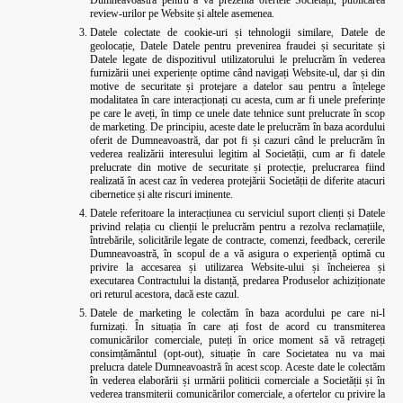
Dumneavoastră pentru a vă prezenta ofertele Societății, publicarea
review-urilor pe Website și altele asemenea.
Datele colectate de cookie-uri și tehnologii similare
Datele de
,
geolocație, Datele Datele pentru prevenirea fraudei și securitate și
Datele legate de dispozitivul utilizatorului le prelucrăm în vederea
furnizării unei experiențe optime când navigați Website-ul, dar și din
motive de securitate și protejare a datelor sau pentru a înțelege
modalitatea în care interacționați cu acesta, cum ar fi unele preferințe
pe care le aveți, în timp ce unele date tehnice sunt prelucrate în scop
de marketing. De principiu, aceste date le prelucrăm în baza acordului
oferit de Dumneavoastră, dar pot fi și cazuri când le prelucrăm în
vederea realizării interesului legitim al Societății, cum ar fi datele
prelucrate din motive de securitate și protecție, prelucrarea fiind
realizată în acest caz în vederea protejării Societății de diferite atacuri
cibernetice și alte riscuri iminente.
Datele referitoare la interacțiunea cu serviciul suport clienți și Datele
privind relația cu clienții le prelucrăm pentru a rezolva reclamațiile,
întrebările, solicitările legate de contracte, comenzi, feedback, cererile
Dumneavoastră, în scopul de a vă asigura o experiență optimă cu
privire la accesarea și utilizarea Website-ului și încheierea și
executarea Contractului la distanță, predarea Produselor achiziționate
ori returul acestora, dacă este cazul.
Datele de marketing le colectăm în baza acordului pe care ni-l
furnizați. În situația în care ați fost de acord cu transmiterea
comunicărilor comerciale, puteți în orice moment să vă retrageți
consimțământul (opt-out), situație în care Societatea nu va mai
prelucra datele Dumneavoastră în acest scop. Aceste date le colectăm
în vederea elaborării și urmării politicii comerciale a Societății și în
vederea transmiterii comunicărilor comerciale, a ofertelor cu privire la