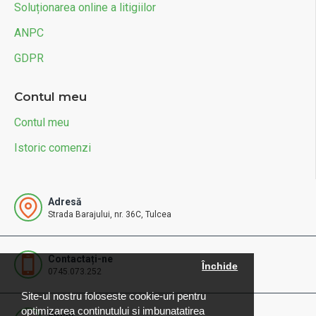
Soluționarea online a litigiilor
ANPC
GDPR
Contul meu
Contul meu
Istoric comenzi
Adresă
Strada Barajului, nr. 36C, Tulcea
Contactați-ne
Închide
0745.073.252
Site-ul nostru foloseste cookie-uri pentru
optimizarea continutului si imbunatatirea