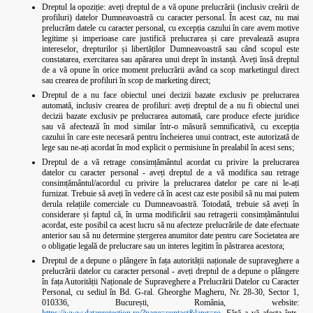
Dreptul la opoziție: aveți dreptul de a vă opune prelucrării (inclusiv creării de
profiluri) datelor Dumneavoastră cu caracter personal. În acest caz, nu mai
prelucrăm datele cu caracter personal, cu excepția cazului în care avem motive
legitime și imperioase care justifică prelucrarea și care prevalează asupra
intereselor, drepturilor și libertăților Dumneavoastră sau când scopul este
constatarea, exercitarea sau apărarea unui drept în instanță. Aveți însă dreptul
de a vă opune în orice moment prelucrării având ca scop marketingul direct
sau crearea de profiluri în scop de marketing direct;
Dreptul de a nu face obiectul unei decizii bazate exclusiv pe prelucrarea
automată, inclusiv crearea de profiluri: aveți dreptul de a nu fi obiectul unei
decizii bazate exclusiv pe prelucrarea automată, care produce efecte juridice
sau vă afectează în mod similar într-o măsură semnificativă, cu excepția
cazului în care este necesară pentru încheierea unui contract, este autorizată de
lege sau ne-ați acordat în mod explicit o permisiune în prealabil în acest sens;
Dreptul de a vă retrage consimțământul acordat cu privire la prelucrarea
datelor cu caracter personal - aveți dreptul de a vă modifica sau retrage
consimțământul/acordul cu privire la prelucrarea datelor pe care ni le-ați
furnizat. Trebuie să aveți în vedere că în acest caz este posibil să nu mai putem
derula relațiile comerciale cu Dumneavoastră. Totodată, trebuie să aveți în
considerare și faptul că, în urma modificării sau retragerii consimțământului
acordat, este posibil ca acest lucru să nu afecteze prelucrările de date efectuate
anterior sau să nu determine ștergerea anumitor date pentru care Societatea are
o obligație legală de prelucrare sau un interes legitim în păstrarea acestora;
Dreptul de a depune o plângere în fața autorității naționale de supraveghere a
prelucrării datelor cu caracter personal - aveți dreptul de a depune o plângere
în fața Autorității Naționale de Supraveghere a Prelucrării Datelor cu Caracter
Personal, cu sediul în Bd. G-ral. Gheorghe Magheru, Nr. 28-30, Sector 1,
010336, București, România, website: