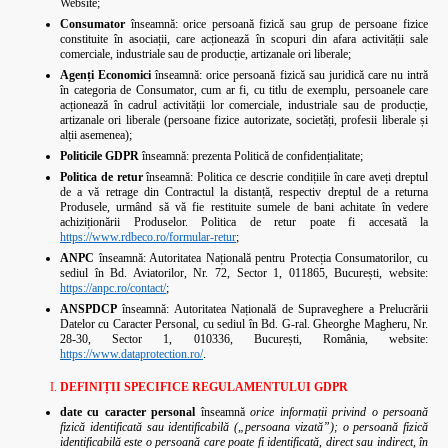
Website;
Consumator
înseamnă: orice persoană fizică sau grup de persoane fizice
constituite în asociații, care acționează în scopuri din afara activității sale
comerciale, industriale sau de producție, artizanale ori liberale;
Agenți Economici
înseamnă: orice persoană fizică sau juridică care nu intră
în categoria de Consumator, cum ar fi, cu titlu de exemplu, persoanele care
acționează în cadrul activității lor comerciale, industriale sau de producție,
artizanale ori liberale (persoane fizice autorizate, societăți, profesii liberale și
alții asemenea);
Politicile GDPR
înseamnă: prezenta Politică de confidențialitate;
Politica de retur
înseamnă: Politica ce descrie condițiile în care aveți dreptul
de a vă retrage din Contractul la distanță, respectiv dreptul de a returna
Produsele, urmând să vă fie restituite sumele de bani achitate în vedere
achiziționării Produselor. Politica de retur poate fi accesată la
https://www.rdbeco.ro/formular-retur
;
ANPC
înseamnă: Autoritatea Națională pentru Protecția Consumatorilor, cu
sediul în Bd. Aviatorilor, Nr. 72, Sector 1, 011865, București, website:
https://anpc.ro/contact/
;
ANSPDCP
înseamnă: Autoritatea Națională de Supraveghere a Prelucrării
Datelor cu Caracter Personal, cu sediul în Bd. G-ral. Gheorghe Magheru, Nr.
28-30, Sector 1, 010336, București, România, website:
https://www.dataprotection.ro/
.
DEFINIȚII SPECIFICE REGULAMENTULUI GDPR
date cu caracter personal
înseamnă
orice informații privind o persoană
fizică identificată sau identificabilă („persoana vizată”); o persoană fizică
identificabilă este o persoană care poate fi identificată, direct sau indirect, în