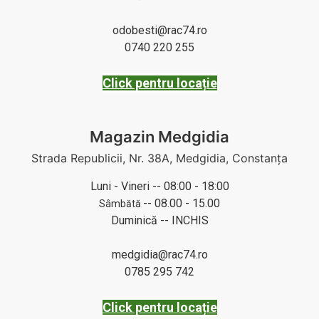
odobesti@rac74.ro
0740 220 255
Click pentru locație
Magazin Medgidia
Strada Republicii, Nr. 38A, Medgidia, Constanța
Luni - Vineri -- 08:00 - 18:00
-- 08.00 - 15.00
Sâmbătă
Duminică -- INCHIS
medgidia@rac74.ro
0785 295 742
Click pentru locație