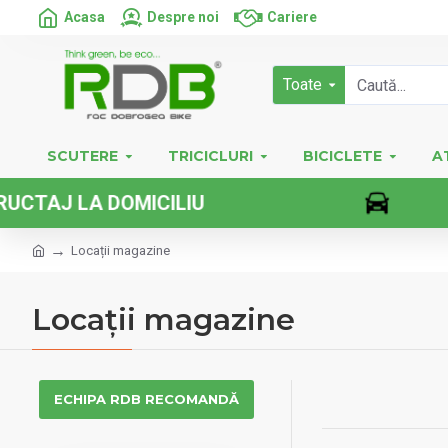
Acasa
Despre noi
Cariere
Toate
SCUTERE
TRICICLURI
BICICLETE
A
MICILIU
VE
Locații magazine
Locații magazine
ECHIPA RDB RECOMANDĂ