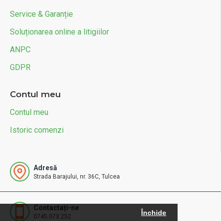
Service & Garanție
Soluționarea online a litigiilor
ANPC
GDPR
Contul meu
Contul meu
Istoric comenzi
Adresă
Strada Barajului, nr. 36C, Tulcea
Contactați-ne
Închide
0745.073.252