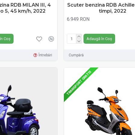
ina RDB MILAN III, 4
Scuter benzina RDB Achille
ro 5, 45 km/h, 2022
timpi, 2022
6.949 RON
Fără TVA:6.949 RON
în Coș
Adaugă în Coș
Întrebări
Cumpără
TRANSPORT GRATIS