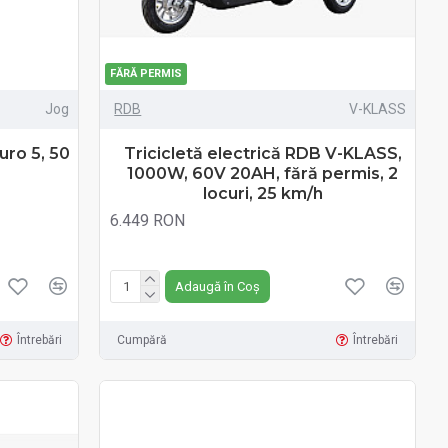
FĂRĂ PERMIS
Jog
RDB
V-KLASS
uro 5, 50
Tricicletă electrică RDB V-KLASS,
1000W, 60V 20AH, fără permis, 2
locuri, 25 km/h
6.449 RON
Fără TVA:6.449 RON
Adaugă în Coș
Întrebări
Cumpără
Întrebări