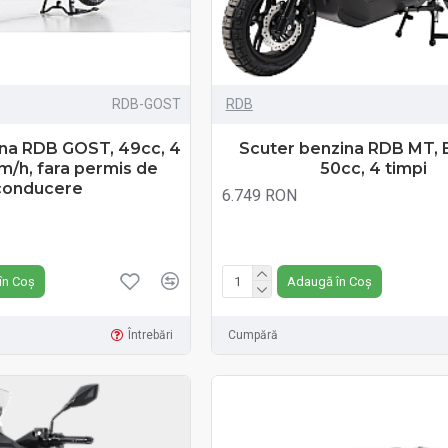
RDB-GOST
RDB
ina RDB GOST, 49cc, 4
Scuter benzina RDB MT, E
m/h, fara permis de
50cc, 4 timpi
conducere
6.749 RON
Fără TVA:6.749 RON
în Coș
Adaugă în Coș
Întrebări
Cumpără