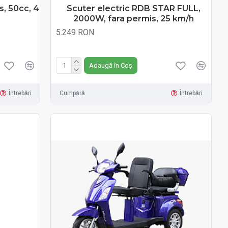
s, 50cc, 4
Scuter electric RDB STAR FULL,
2000W, fara permis, 25 km/h
5.249 RON
Fără TVA:5.249 RON
Adaugă în Coș
Întrebări
Cumpără
Întrebări