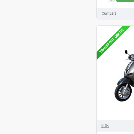
Nufărul
Oslo
Cumpără
Panda-Klass
TRANSPORT GRATIS
Piese schimb > Tricicluri >
TX-02-6
Piese schimb > Tricicluri >
TX-08-1E
Piese schimb ATV
Premergatoare
Promotii
Rabbit
Razelm
Scaune Auto Copii
RDB
Scaune cu Rotile