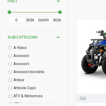
PREȚ
RON
RON
SUBCATEGORII
A-Klass
Accesorii
Accesorii
Accesorii biciclete
Ardour
Articole Copii
ATV & Motocross
RDB
ATV benzina