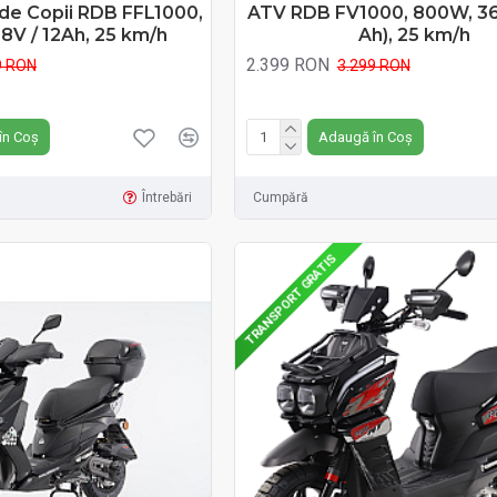
 de Copii RDB FFL1000,
ATV RDB FV1000, 800W, 36V
8V / 12Ah, 25 km/h
Ah), 25 km/h
2.399 RON
9 RON
3.299 RON
RON
Fără TVA:2.399 RON
în Coș
Adaugă în Coș
Întrebări
Cumpără
TRANSPORT GRATIS