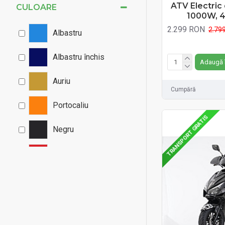
ATV Electric
CULOARE
ATV electric
1000W, 4
2.299 RON
Baterii
2.79
Albastru
Fără TVA:2.299 
Biciclete
Albastru închis
Adaugă 
Biciclete copii
Biciclete electrice
Auriu
Cumpără
Biciclete MTB
Portocaliu
Biciclete oraș - trekking
TRANSPORT GRATIS
Negru
C-Klass
Carucioare Copii
Rosu
CC10
Verde
CC15
City Coco
Alb
Delta