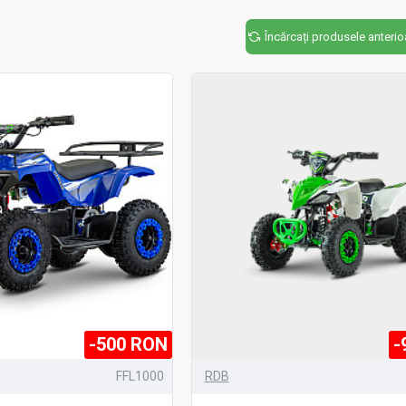
Încărcați produsele anterio
-500 RON
-
FFL1000
RDB