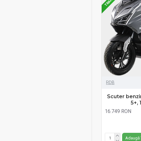
L-klass 2
Long
LYL-005
LYZ 028
Masini
Mașini City
Mașini electrice
Mașini Golf
RDB
Masinute electrice copii
Scuter benz
Max-Klass
5+, 
16.749 RON
Mila 23
Fără TVA:16.749 RO
Motocross
Motocultoare
Adaugă 