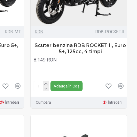
RDB-MT
RDB
RDB-ROCKET-II
uro 5+,
Scuter benzina RDB ROCKET II, Euro
5+, 125cc, 4 timpi
8.149 RON
Fără TVA:8.149 RON
Adaugă în Coș
Întrebări
Cumpără
Întrebări