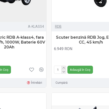
A-KLASS4
RDB
tric RDB A-klass4, fara
Scuter benzină RDB Jog, E
h, 1000W, Baterie 60V
CC, 45 km/h
20Ah
6.949 RON
Fără TVA:6.949 RON
în Coș
Adaugă în Coș
Întrebări
Cumpără