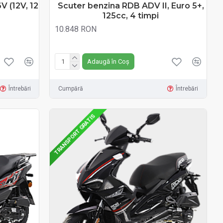
 (12V, 12
Scuter benzina RDB ADV II, Euro 5+,
125cc, 4 timpi
10.848 RON
Fără TVA:10.848 RON
Adaugă în Coș
Întrebări
Cumpără
Întrebări
TRANSPORT GRATIS