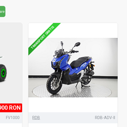
are
TRANSPORT GRATIS
900 RON
FV1000
RDB
RDB-ADV-II