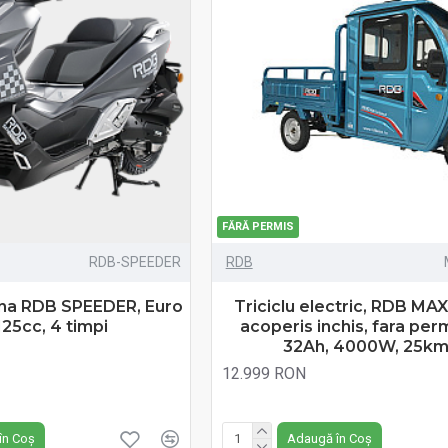
FĂRĂ PERMIS
RDB-SPEEDER
RDB
ina RDB SPEEDER, Euro
Triciclu electric, RDB MAX
125cc, 4 timpi
acoperis inchis, fara per
32Ah, 4000W, 25km
12.999 RON
N
Fără TVA:12.999 RON
în Coș
Adaugă în Coș