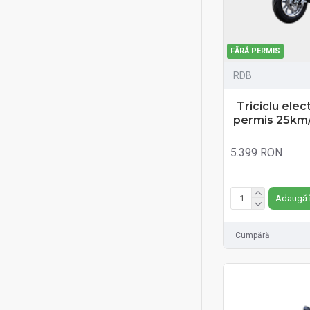
Tricicluri electrice tip Cargo
Trotinete
FĂRĂ PERMIS
Trotinete electrice
RDB
Trotinete pentru copii
VB1
Triciclu elec
permis 25km/
Vehicule benzina
Vehicule doua sau mai
5.399 RON
multe persoane
Fără TVA:5.399 RON
Vehicule electrice
Adaugă 
VM4
VS2
Cumpără
VSM
VSX
VT5