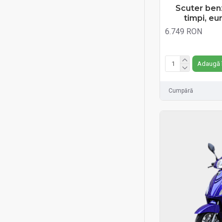
Scutere
Scuter benz
timpi, eu
Scutere
6.749 RON
Scutere benzina
Fără TVA:6.749 RON
Scutere electrice
Adaugă 
Scutere electrice tip e-bike
Cumpără
Scutere electrice tip Harley
Sinoe Pro
Spider
Triciclete copii
Tricicluri
Tricicluri
Tricicluri Benzina
Tricicluri electrice