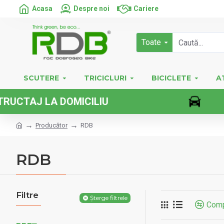
Acasa
Despre noi
Cariere
Toate
SCUTERE
TRICICLURI
BICICLETE
A
CILIU
VEHI
Producător
RDB
RDB
Filtre
Șterge filtrele
Comp