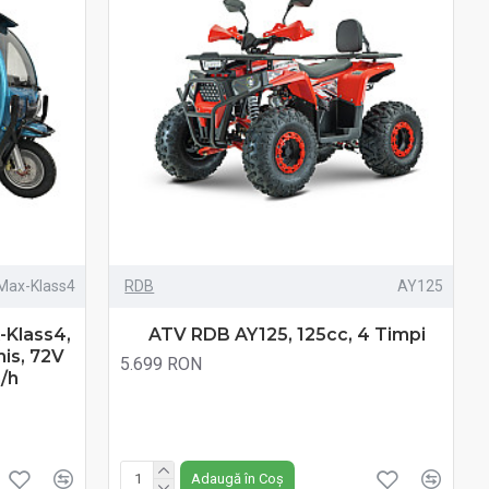
Max-Klass4
RDB
AY125
-Klass4,
ATV RDB AY125, 125cc, 4 Timpi
mis, 72V
5.699 RON
/h
Fără TVA:5.699 RON
Adaugă în Coș