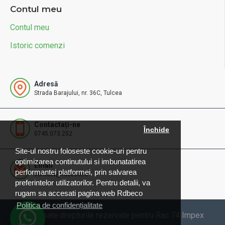
Contul meu
Contul meu
Istoric comenzi
Adresă
Strada Barajului, nr. 36C, Tulcea
Contactați-ne
Închide
0745.073.252
Site-ul nostru foloseste cookie-uri pentru
optimizarea continutului si imbunatatirea
Email
performantei platformei, prin salvarea
contact@rdbeco.ro
preferintelor utilizatorilor. Pentru detalii, va
rugam sa accesati pagina web Rdbeco
Politica de confidențialitate
© 2025 Toate drepturile rezervate pentru Rac 74 Impex