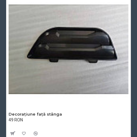
Decorațiune față stânga
49 RON
Cu TVA:49 RON