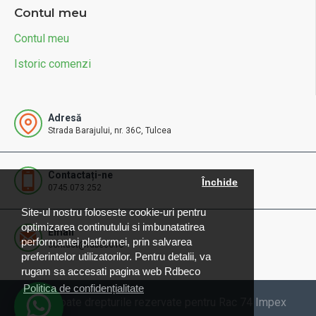
Contul meu
Contul meu
Istoric comenzi
Adresă
Strada Barajului, nr. 36C, Tulcea
Contactați-ne
Închide
0745.073.252
Site-ul nostru foloseste cookie-uri pentru
optimizarea continutului si imbunatatirea
Email
performantei platformei, prin salvarea
contact@rdbeco.ro
preferintelor utilizatorilor. Pentru detalii, va
rugam sa accesati pagina web Rdbeco
Politica de confidențialitate
© 2025 Toate drepturile rezervate pentru Rac 74 Impex