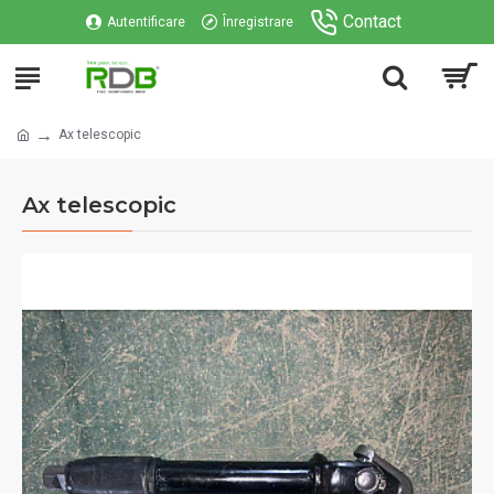
Contact
Autentificare
Înregistrare
Ax telescopic
Ax telescopic