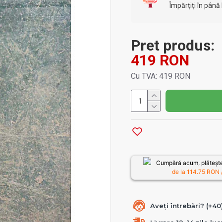
Împărțiți în până 
Pret produs:
419 RON
Cu TVA: 419 RON
Cumpără acum, plătește
de la
114.75
RON /
Aveți întrebări? (+4