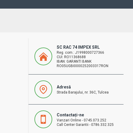
SC RAC 74 IMPEX SRL
Reg. com.: J1998000727366
CUI: RO11368688
IBAN: GARANTI BANK
RO05UGBI0000252003317RON
Adresă
Strada Barajului, nr. 36C, Tulcea
Contactați-ne
Vanzari Online - 0745.073.252
Call Center Garantii - 0786.332.325