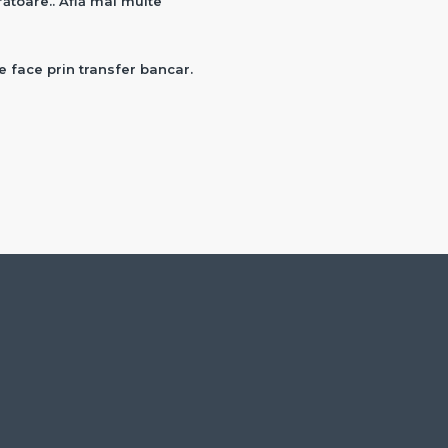
crătoare.. Află mai multe
e face prin transfer bancar.