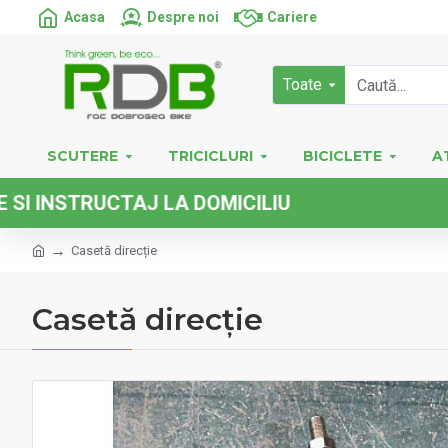
Acasa
Despre noi
Cariere
Toate
SCUTERE
TRICICLURI
BICICLETE
A
TRUCTAJ LA DOMICILIU
Casetă direcție
Casetă direcție