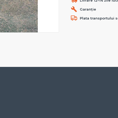
Livrare 12–14 zile lu
Garanție
Plata transportului s