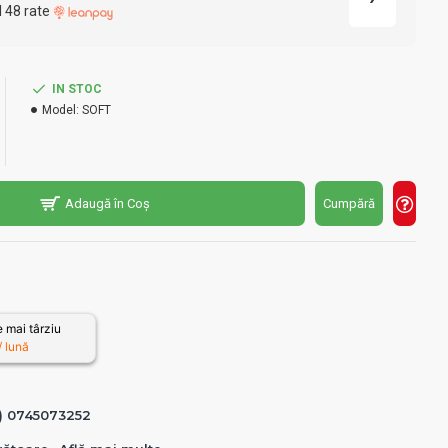
l 48 rate
IN STOC
Model:
SOFT
Adaugă în Coș
Cumpără
 mai târziu
 lună
0) 0745073252