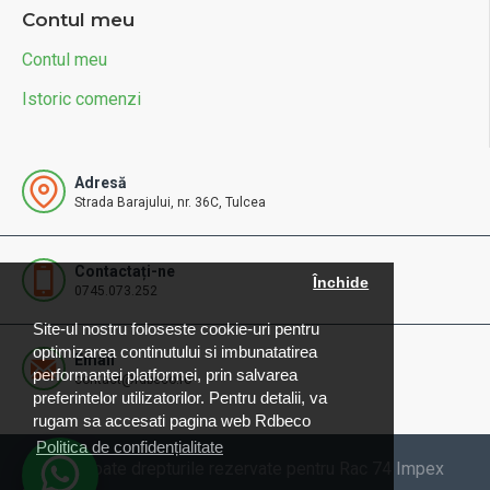
Contul meu
Contul meu
Istoric comenzi
Adresă
Strada Barajului, nr. 36C, Tulcea
Contactați-ne
Închide
0745.073.252
Site-ul nostru foloseste cookie-uri pentru
optimizarea continutului si imbunatatirea
Email
performantei platformei, prin salvarea
contact@rdbeco.ro
preferintelor utilizatorilor. Pentru detalii, va
rugam sa accesati pagina web Rdbeco
Politica de confidențialitate
© 2025 Toate drepturile rezervate pentru Rac 74 Impex