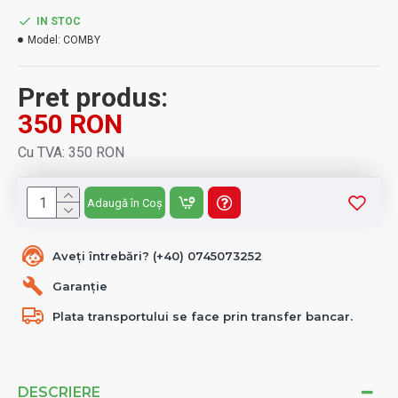
IN STOC
Model:
COMBY
Pret produs:
350 RON
Cu TVA: 350 RON
Adaugă în Coș
Aveți întrebări? (+40) 0745073252
Garanție
Plata transportului se face prin transfer bancar.
DESCRIERE