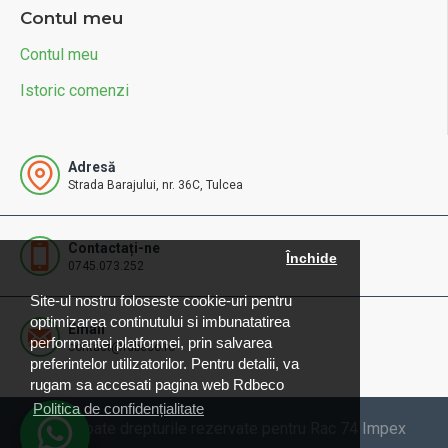
Contul meu
Contul meu
Istoric comenzi
Adresă
Strada Barajului, nr. 36C, Tulcea
Contactați-ne
Închide
0745.073.252
Site-ul nostru foloseste cookie-uri pentru
optimizarea continutului si imbunatatirea
Email
performantei platformei, prin salvarea
contact@rdbeco.ro
preferintelor utilizatorilor. Pentru detalii, va
rugam sa accesati pagina web Rdbeco
Politica de confidențialitate
© 2025 Toate drepturile rezervate pentru Rac 74 Impex