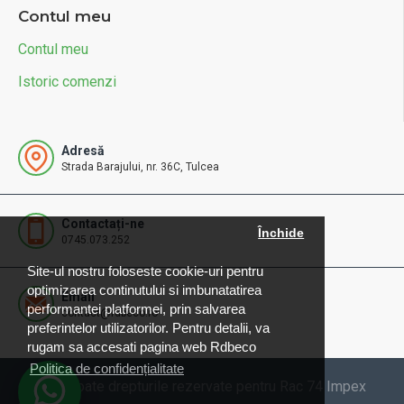
Contul meu
Contul meu
Istoric comenzi
Adresă
Strada Barajului, nr. 36C, Tulcea
Contactați-ne
Închide
0745.073.252
Site-ul nostru foloseste cookie-uri pentru
optimizarea continutului si imbunatatirea
Email
performantei platformei, prin salvarea
contact@rdbeco.ro
preferintelor utilizatorilor. Pentru detalii, va
rugam sa accesati pagina web Rdbeco
Politica de confidențialitate
© 2025 Toate drepturile rezervate pentru Rac 74 Impex