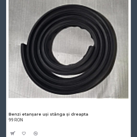
Benzi etanșare uși stânga și dreapta
99 RON
Cu TVA:99 RON