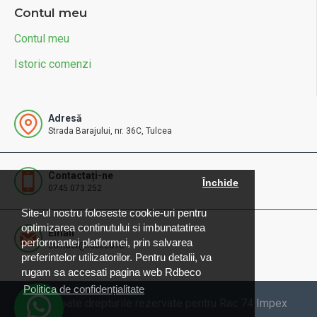
Contul meu
Contul meu
Istoric comenzi
Adresă
Strada Barajului, nr. 36C, Tulcea
Contactați-ne
Închide
0745.073.252
Site-ul nostru foloseste cookie-uri pentru
optimizarea continutului si imbunatatirea
Email
performantei platformei, prin salvarea
contact@rdbeco.ro
preferintelor utilizatorilor. Pentru detalii, va
rugam sa accesati pagina web Rdbeco
Politica de confidențialitate
© 2025 Toate drepturile rezervate pentru Rac 74 Impex