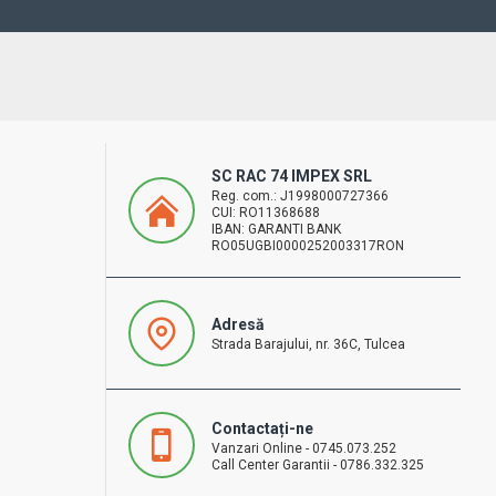
SC RAC 74 IMPEX SRL
Reg. com.: J1998000727366
CUI: RO11368688
IBAN: GARANTI BANK
RO05UGBI0000252003317RON
Adresă
Strada Barajului, nr. 36C, Tulcea
Contactați-ne
Vanzari Online - 0745.073.252
Call Center Garantii - 0786.332.325