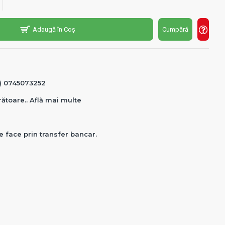
Adaugă în Coș
Cumpără
0) 0745073252
crătoare.. Află mai multe
e face prin transfer bancar.