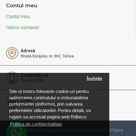
Contul meu
Contul meu
Istoric comenzi
Adresă
Strada Barajului, nr. 36C, Tulcea
Contactați-ne
Închide
0745.073.252
Site-ul nostru foloseste cookie-uri pentru
optimizarea continutului si imbunatatirea
Email
performantei platformei, prin salvarea
contact@rdbeco.ro
preferintelor utilizatorilor. Pentru detalii, va
rugam sa accesati pagina web Rdbeco
Politica de confidențialitate
© 2025 Toate drepturile rezervate pentru Rac 74 Impex