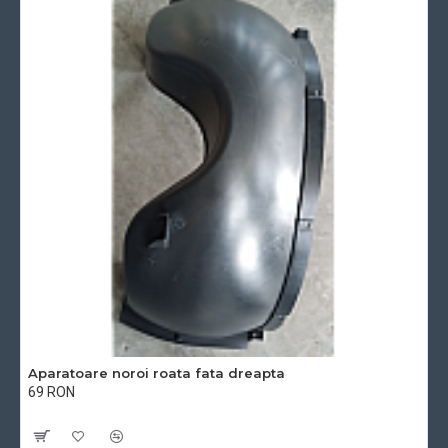
Aparatoare noroi roata fata dreapta
69 RON
Cu TVA:69 RON