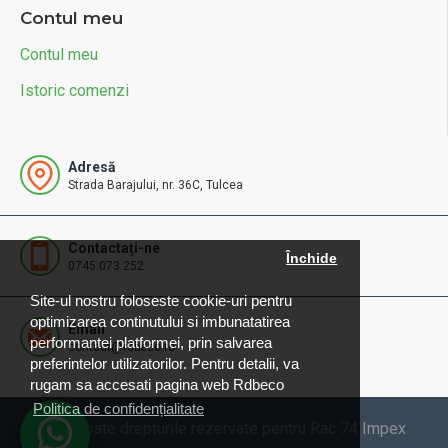
Contul meu
Contul meu
Istoric comenzi
Adresă
Strada Barajului, nr. 36C, Tulcea
Contactați-ne
Închide
0745.073.252
Site-ul nostru foloseste cookie-uri pentru
optimizarea continutului si imbunatatirea
Email
performantei platformei, prin salvarea
contact@rdbeco.ro
preferintelor utilizatorilor. Pentru detalii, va
rugam sa accesati pagina web Rdbeco
Politica de confidențialitate
© 2025 Toate drepturile rezervate pentru Rac 74 Impex