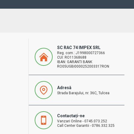
SC RAC 74 IMPEX SRL
Reg. com.: J1998000727366
CUI: RO11368688
IBAN: GARANTI BANK
RO05UGBI0000252003317RON
Adresă
Strada Barajului, nr. 36C, Tulcea
Contactați-ne
Vanzari Online - 0745.073.252
Call Center Garantii - 0786.332.325