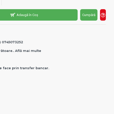
Adaugă în Coș
Cumpără
0) 0745073252
crătoare.. Află mai multe
e face prin transfer bancar.