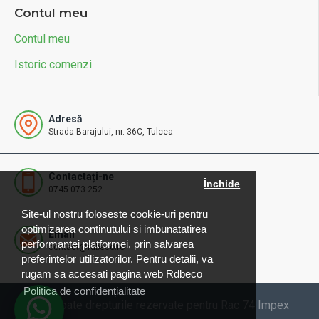
Contul meu
Contul meu
Istoric comenzi
Adresă
Strada Barajului, nr. 36C, Tulcea
Contactați-ne
Închide
0745.073.252
Site-ul nostru foloseste cookie-uri pentru
optimizarea continutului si imbunatatirea
Email
performantei platformei, prin salvarea
contact@rdbeco.ro
preferintelor utilizatorilor. Pentru detalii, va
rugam sa accesati pagina web Rdbeco
Politica de confidențialitate
© 2025 Toate drepturile rezervate pentru Rac 74 Impex