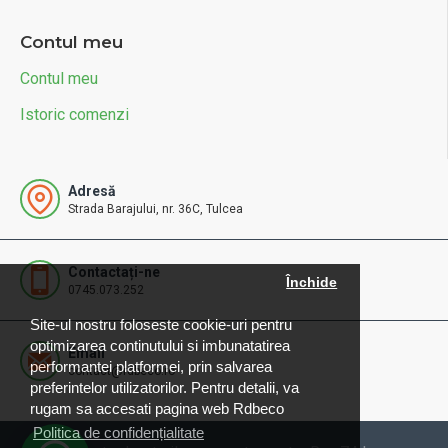
Contul meu
Contul meu
Istoric comenzi
Adresă
Strada Barajului, nr. 36C, Tulcea
Contactați-ne
Închide
0745.073.252
Site-ul nostru foloseste cookie-uri pentru
optimizarea continutului si imbunatatirea
Email
performantei platformei, prin salvarea
contact@rdbeco.ro
preferintelor utilizatorilor. Pentru detalii, va
rugam sa accesati pagina web Rdbeco
Politica de confidențialitate