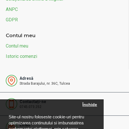
ANPC
GDPR
Contul meu
Contul meu
Istoric comenzi
Adresă
Strada Barajului, nr. 36C, Tulcea
Contactați-ne
Închide
0745.073.252
Site-ul nostru foloseste cookie-uri pentru
optimizarea continutului si imbunatatirea
Email
performantei platformei, prin salvarea