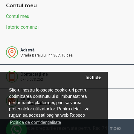
Contul meu
Contul meu
Istoric comenzi
Adresă
Strada Barajului, nr. 36C, Tulcea
Contactați-ne
Închide
0745.073.252
Site-ul nostru foloseste cookie-uri pentru
optimizarea continutului si imbunatatirea
Email
performantei platformei, prin salvarea
contact@rdbeco.ro
preferintelor utilizatorilor. Pentru detalii, va
rugam sa accesati pagina web Rdbeco
Politica de confidențialitate
© 2025 Toate drepturile rezervate pentru Rac 74 Impex