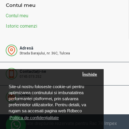
Contul meu
Contul meu
Istoric comenzi
Adresă
Strada Barajului, nr. 36C, Tulcea
Contactați-ne
Închide
0745.073.252
Site-ul nostru foloseste cookie-uri pentru
optimizarea continutului si imbunatatirea
Email
performantei platformei, prin salvarea
contact@rdbeco.ro
preferintelor utilizatorilor. Pentru detalii, va
rugam sa accesati pagina web Rdbeco
Politica de confidențialitate
© 2025 Toate drepturile rezervate pentru Rac 74 Impex