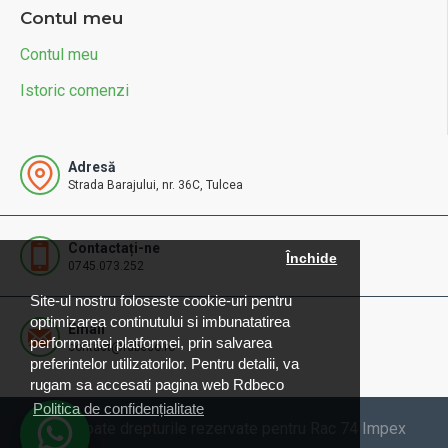
Contul meu
Contul meu
Istoric comenzi
Adresă
Strada Barajului, nr. 36C, Tulcea
Contactați-ne
Închide
0745.073.252
Site-ul nostru foloseste cookie-uri pentru
optimizarea continutului si imbunatatirea
Email
performantei platformei, prin salvarea
contact@rdbeco.ro
preferintelor utilizatorilor. Pentru detalii, va
rugam sa accesati pagina web Rdbeco
Politica de confidențialitate
© 2025 Toate drepturile rezervate pentru Rac 74 Impex