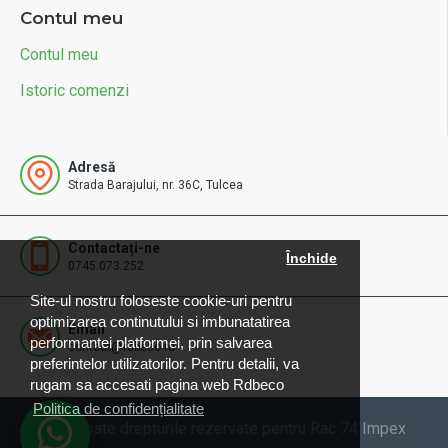
Contul meu
Contul meu
Istoric comenzi
Adresă
Strada Barajului, nr. 36C, Tulcea
Contactați-ne
Închide
0745.073.252
Site-ul nostru foloseste cookie-uri pentru
optimizarea continutului si imbunatatirea
Email
performantei platformei, prin salvarea
contact@rdbeco.ro
preferintelor utilizatorilor. Pentru detalii, va
rugam sa accesati pagina web Rdbeco
Politica de confidențialitate
© 2025 Toate drepturile rezervate pentru Rac 74 Impex