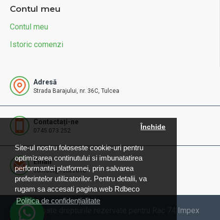
Contul meu
Contul meu
Istoric comenzi
Adresă
Strada Barajului, nr. 36C, Tulcea
Contactați-ne
Închide
0745.073.252
Site-ul nostru foloseste cookie-uri pentru
optimizarea continutului si imbunatatirea
Email
performantei platformei, prin salvarea
contact@rdbeco.ro
preferintelor utilizatorilor. Pentru detalii, va
rugam sa accesati pagina web Rdbeco
Politica de confidențialitate
© 2025 Toate drepturile rezervate pentru Rac 74 Impex