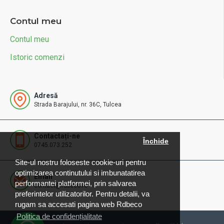
Contul meu
Contul meu
Istoric comenzi
Adresă
Strada Barajului, nr. 36C, Tulcea
Contactați-ne
Închide
0745.073.252
Site-ul nostru foloseste cookie-uri pentru
optimizarea continutului si imbunatatirea
Email
performantei platformei, prin salvarea
contact@rdbeco.ro
preferintelor utilizatorilor. Pentru detalii, va
rugam sa accesati pagina web Rdbeco
Politica de confidențialitate