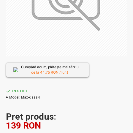
Cumpără acum, plătește mai târziu
de la
44.75
RON / lună
IN STOC
Model:
Max-klass4
Pret produs:
139 RON