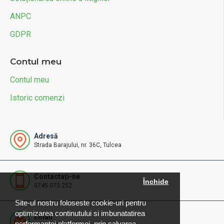
ANPC
GDPR
Contul meu
Contul meu
Istoric comenzi
Adresă
Strada Barajului, nr. 36C, Tulcea
Contactați-ne
Închide
0745.073.252
Site-ul nostru foloseste cookie-uri pentru
optimizarea continutului si imbunatatirea
Email
performantei platformei, prin salvarea