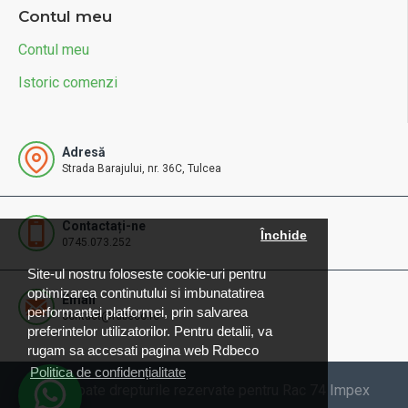
Contul meu
Contul meu
Istoric comenzi
Adresă
Strada Barajului, nr. 36C, Tulcea
Contactați-ne
Închide
0745.073.252
Site-ul nostru foloseste cookie-uri pentru
optimizarea continutului si imbunatatirea
Email
performantei platformei, prin salvarea
contact@rdbeco.ro
preferintelor utilizatorilor. Pentru detalii, va
rugam sa accesati pagina web Rdbeco
Politica de confidențialitate
© 2025 Toate drepturile rezervate pentru Rac 74 Impex