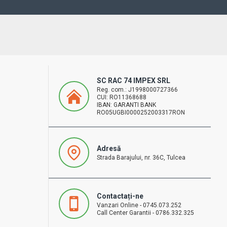
SC RAC 74 IMPEX SRL
Reg. com.: J1998000727366
CUI: RO11368688
IBAN: GARANTI BANK
RO05UGBI0000252003317RON
Adresă
Strada Barajului, nr. 36C, Tulcea
Contactați-ne
Vanzari Online - 0745.073.252
Call Center Garantii - 0786.332.325