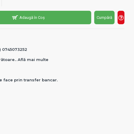
Adaugă în Coș
Cumpără
0) 0745073252
crătoare.. Află mai multe
e face prin transfer bancar.