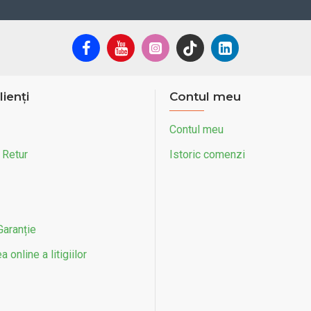
lienți
Contul meu
Contul meu
 Retur
Istoric comenzi
Garanție
 online a litigiilor