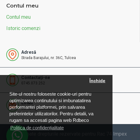
Contul meu
Contul meu
Istoric comenzi
Adresă
Strada Barajului, nr. 36C, Tulcea
Contactați-ne
Închide
0745.073.252
Site-ul nostru foloseste cookie-uri pentru
optimizarea continutului si imbunatatirea
Email
performantei platformei, prin salvarea
contact@rdbeco.ro
preferintelor utilizatorilor. Pentru detalii, va
rugam sa accesati pagina web Rdbeco
Politica de confidențialitate
© 2025 Toate drepturile rezervate pentru Rac 74 Impex