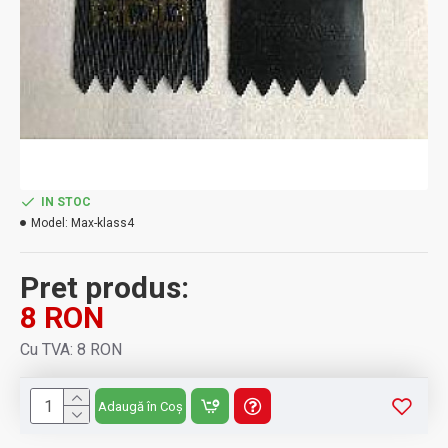
IN STOC
Model:
Max-klass4
Pret produs:
8 RON
Cu TVA: 8 RON
Adaugă în Coș