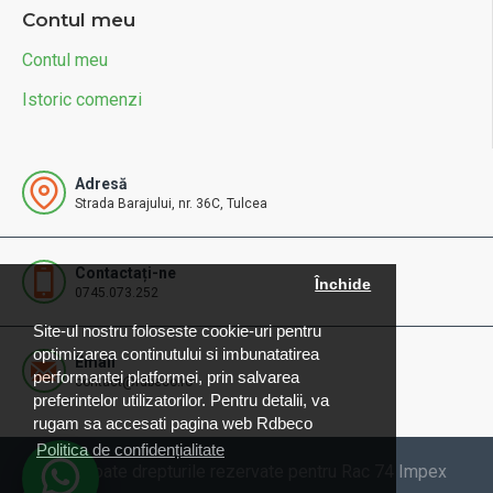
Contul meu
Contul meu
Istoric comenzi
Adresă
Strada Barajului, nr. 36C, Tulcea
Contactați-ne
Închide
0745.073.252
Site-ul nostru foloseste cookie-uri pentru
optimizarea continutului si imbunatatirea
Email
performantei platformei, prin salvarea
contact@rdbeco.ro
preferintelor utilizatorilor. Pentru detalii, va
rugam sa accesati pagina web Rdbeco
Politica de confidențialitate
© 2025 Toate drepturile rezervate pentru Rac 74 Impex