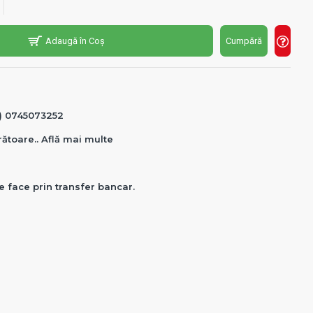
Adaugă în Coș
Cumpără
0) 0745073252
crătoare.. Află mai multe
e face prin transfer bancar.