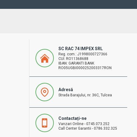
SC RAC 74 IMPEX SRL
Reg. com.: J1998000727366
CUI: RO11368688
IBAN: GARANTI BANK
RO05UGBI0000252003317RON
Adresă
Strada Barajului, nr. 36C, Tulcea
Contactați-ne
Vanzari Online - 0745.073.252
Call Center Garantii - 0786.332.325