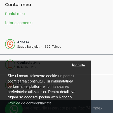
Contul meu
Contul meu
Istoric comenzi
Adresă
Strada Barajului, nr. 36C, Tulcea
Contactați-ne
Închide
0745.073.252
Site-ul nostru foloseste cookie-uri pentru
optimizarea continutului si imbunatatirea
Email
performantei platformei, prin salvarea
contact@rdbeco.ro
preferintelor utilizatorilor. Pentru detalii, va
rugam sa accesati pagina web Rdbeco
Politica de confidențialitate
© 2025 Toate drepturile rezervate pentru Rac 74 Impex