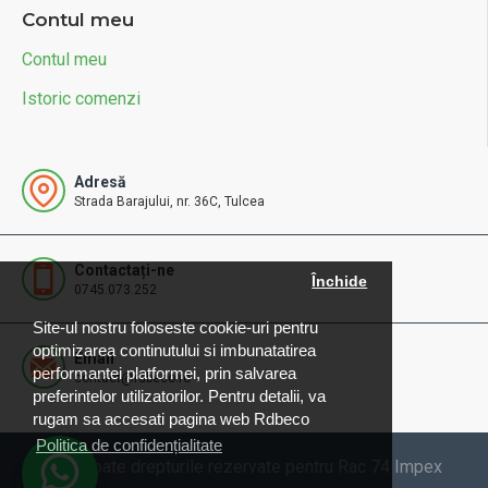
Contul meu
Contul meu
Istoric comenzi
Adresă
Strada Barajului, nr. 36C, Tulcea
Contactați-ne
Închide
0745.073.252
Site-ul nostru foloseste cookie-uri pentru
optimizarea continutului si imbunatatirea
Email
performantei platformei, prin salvarea
contact@rdbeco.ro
preferintelor utilizatorilor. Pentru detalii, va
rugam sa accesati pagina web Rdbeco
Politica de confidențialitate
© 2025 Toate drepturile rezervate pentru Rac 74 Impex