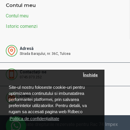
Contul meu
Contul meu
Istoric comenzi
Adresă
Strada Barajului, nr. 36C, Tulcea
Contactați-ne
Închide
0745.073.252
Site-ul nostru foloseste cookie-uri pentru
optimizarea continutului si imbunatatirea
Email
performantei platformei, prin salvarea
contact@rdbeco.ro
preferintelor utilizatorilor. Pentru detalii, va
rugam sa accesati pagina web Rdbeco
Politica de confidențialitate
© 2025 Toate drepturile rezervate pentru Rac 74 Impex