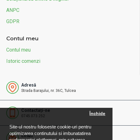
ANPC
GDPR
Contul meu
Contul meu
Istoric comenzi
Adresă
Strada Barajului, nr. 36C, Tulcea
Contactați-ne
Închide
0745.073.252
Site-ul nostru foloseste cookie-uri pentru
optimizarea continutului si imbunatatirea
Email
performantei platformei, prin salvarea