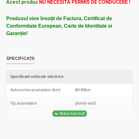
Acest produs
NU NECESITA
PERMIS DE CONDUCERE
!
Produsul vine însoțit de Factura, Certificat de
Conformitate European, Carte de Identitate si
Garanție!
SPECIFICAȚII
Specificatii vehicule electrice
Autonomie acumulator (km)
80-85km
Tip acumulator
plumb-acid
Durata incarcare (h)
8h
Putere motor W
2000W