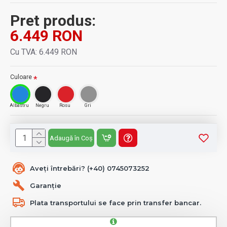
Pret produs:
6.449 RON
Cu TVA: 6.449 RON
Culoare
Albastru
Negru
Rosu
Gri
Adaugă în Coș
Aveți întrebări? (+40) 0745073252
Garanție
Plata transportului se face prin transfer bancar.