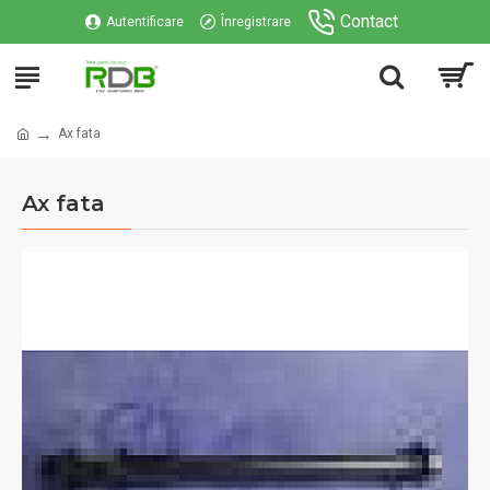
Contact
Autentificare
Înregistrare
Ax fata
Ax fata