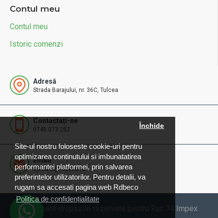
Contul meu
Contul meu
Istoric comenzi
Adresă
Strada Barajului, nr. 36C, Tulcea
Contactați-ne
Închide
0745.073.252
Site-ul nostru foloseste cookie-uri pentru
optimizarea continutului si imbunatatirea
Email
performantei platformei, prin salvarea
contact@rdbeco.ro
preferintelor utilizatorilor. Pentru detalii, va
rugam sa accesati pagina web Rdbeco
Politica de confidențialitate
© 2025 Toate drepturile rezervate pentru Rac 74 Impex