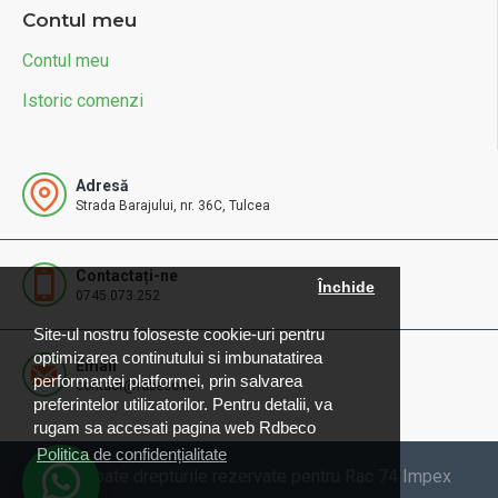
Contul meu
Contul meu
Istoric comenzi
Adresă
Strada Barajului, nr. 36C, Tulcea
Contactați-ne
Închide
0745.073.252
Site-ul nostru foloseste cookie-uri pentru
optimizarea continutului si imbunatatirea
Email
performantei platformei, prin salvarea
contact@rdbeco.ro
preferintelor utilizatorilor. Pentru detalii, va
rugam sa accesati pagina web Rdbeco
Politica de confidențialitate
© 2025 Toate drepturile rezervate pentru Rac 74 Impex