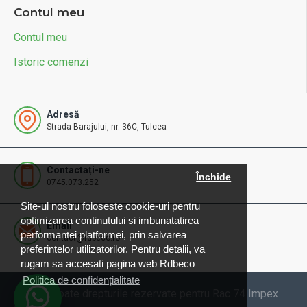
Contul meu
Contul meu
Istoric comenzi
Adresă
Strada Barajului, nr. 36C, Tulcea
Contactați-ne
Închide
0745.073.252
Site-ul nostru foloseste cookie-uri pentru
optimizarea continutului si imbunatatirea
Email
performantei platformei, prin salvarea
contact@rdbeco.ro
preferintelor utilizatorilor. Pentru detalii, va
rugam sa accesati pagina web Rdbeco
Politica de confidențialitate
© 2025 Toate drepturile rezervate pentru Rac 74 Impex