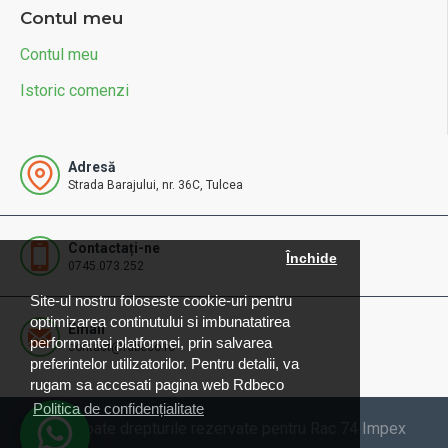
Contul meu
Contul meu
Istoric comenzi
Adresă
Strada Barajului, nr. 36C, Tulcea
Contactați-ne
Închide
0745.073.252
Site-ul nostru foloseste cookie-uri pentru
optimizarea continutului si imbunatatirea
Email
performantei platformei, prin salvarea
contact@rdbeco.ro
preferintelor utilizatorilor. Pentru detalii, va
rugam sa accesati pagina web Rdbeco
Politica de confidențialitate
© 2025 Toate drepturile rezervate pentru Rac 74 Impex