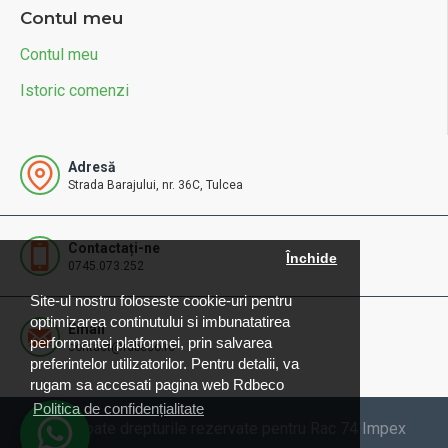
Contul meu
Contul meu
Istoric comenzi
Adresă
Strada Barajului, nr. 36C, Tulcea
Contactați-ne
Închide
0745.073.252
Site-ul nostru foloseste cookie-uri pentru
optimizarea continutului si imbunatatirea
Email
performantei platformei, prin salvarea
contact@rdbeco.ro
preferintelor utilizatorilor. Pentru detalii, va
rugam sa accesati pagina web Rdbeco
Politica de confidențialitate
© 2025 Toate drepturile rezervate pentru Rac 74 Impex