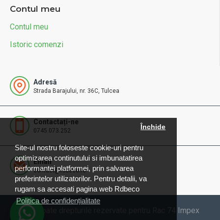
Contul meu
Contul meu
Istoric comenzi
Adresă
Strada Barajului, nr. 36C, Tulcea
Contactați-ne
Închide
0745.073.252
Site-ul nostru foloseste cookie-uri pentru
optimizarea continutului si imbunatatirea
Email
performantei platformei, prin salvarea
contact@rdbeco.ro
preferintelor utilizatorilor. Pentru detalii, va
rugam sa accesati pagina web Rdbeco
Politica de confidențialitate
© 2025 Toate drepturile rezervate pentru Rac 74 Impex