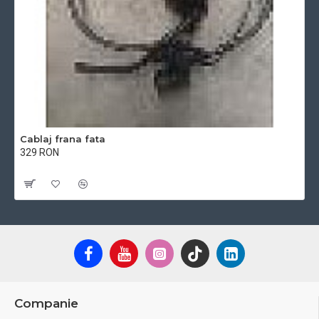
Cablaj frana fata
329 RON
Cu TVA:329 RON
Companie