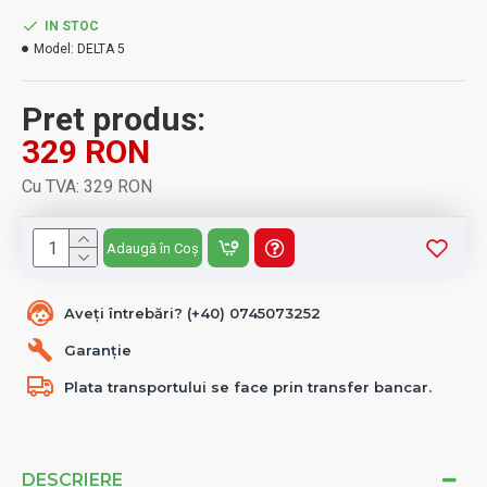
IN STOC
Model:
DELTA 5
Pret produs:
329 RON
Cu TVA: 329 RON
Adaugă în Coș
Aveți întrebări? (+40) 0745073252
Garanție
Plata transportului se face prin transfer bancar.
DESCRIERE