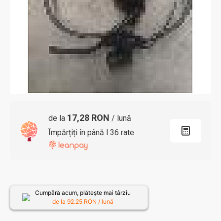
17,28 RON
de la
/ lună
Împărțiți în până l 36 rate
Cumpără acum, plătește mai târziu
de la
92.25
RON / lună