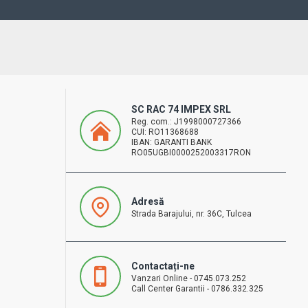
SC RAC 74 IMPEX SRL
Reg. com.: J1998000727366
CUI: RO11368688
IBAN: GARANTI BANK
RO05UGBI0000252003317RON
Adresă
Strada Barajului, nr. 36C, Tulcea
Contactați-ne
Vanzari Online - 0745.073.252
Call Center Garantii - 0786.332.325