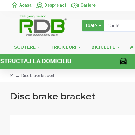
Acasa
Despre noi
Cariere
Toate
SCUTERE
TRICICLURI
BICICLETE
A
TAJ LA DOMICILIU
Disc brake bracket
Disc brake bracket