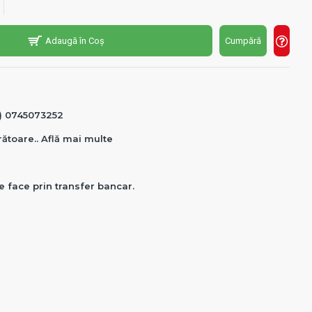
Adaugă în Coș
Cumpără
0) 0745073252
crătoare.. Află mai multe
e face prin transfer bancar.