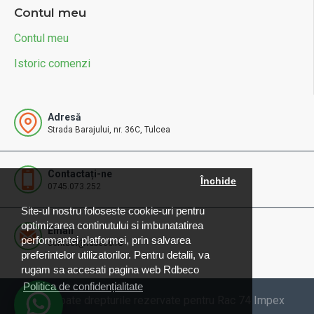
Contul meu
Contul meu
Istoric comenzi
Adresă
Strada Barajului, nr. 36C, Tulcea
Contactați-ne
Închide
0745.073.252
Site-ul nostru foloseste cookie-uri pentru
optimizarea continutului si imbunatatirea
Email
performantei platformei, prin salvarea
contact@rdbeco.ro
preferintelor utilizatorilor. Pentru detalii, va
rugam sa accesati pagina web Rdbeco
Politica de confidențialitate
© 2025 Toate drepturile rezervate pentru Rac 74 Impex