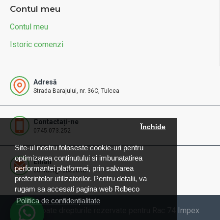
Contul meu
Contul meu
Istoric comenzi
Adresă
Strada Barajului, nr. 36C, Tulcea
Contactați-ne
Închide
0745.073.252
Site-ul nostru foloseste cookie-uri pentru
optimizarea continutului si imbunatatirea
Email
performantei platformei, prin salvarea
contact@rdbeco.ro
preferintelor utilizatorilor. Pentru detalii, va
rugam sa accesati pagina web Rdbeco
Politica de confidențialitate
© 2025 Toate drepturile rezervate pentru Rac 74 Impex