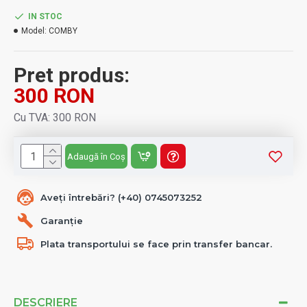
IN STOC
Model:
COMBY
Pret produs:
300 RON
Cu TVA: 300 RON
Adaugă în Coș
Aveți întrebări? (+40) 0745073252
Garanție
Plata transportului se face prin transfer bancar.
DESCRIERE