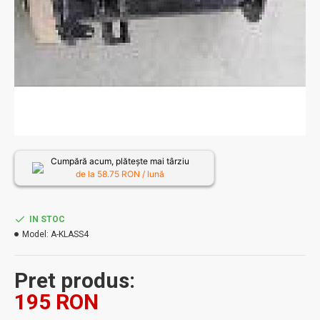
Cumpără acum, plătește mai târziu
de la
58.75
RON / lună
IN STOC
Model:
A-KLASS4
Pret produs:
195 RON