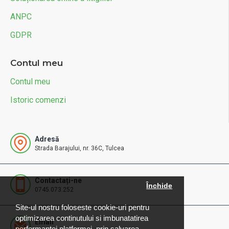
ANPC
GDPR
Contul meu
Contul meu
Istoric comenzi
Adresă
Strada Barajului, nr. 36C, Tulcea
Contactați-ne
Închide
0745.073.252
Site-ul nostru foloseste cookie-uri pentru
optimizarea continutului si imbunatatirea
Email
performantei platformei, prin salvarea