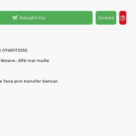
Adaugă în Coș
Cumpără
0) 0745073252
crătoare.. Află mai multe
e face prin transfer bancar.