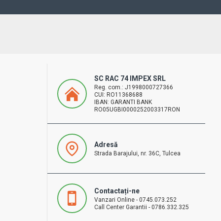
SC RAC 74 IMPEX SRL
Reg. com.: J1998000727366
CUI: RO11368688
IBAN: GARANTI BANK
RO05UGBI0000252003317RON
Adresă
Strada Barajului, nr. 36C, Tulcea
Contactați-ne
Vanzari Online - 0745.073.252
Call Center Garantii - 0786.332.325