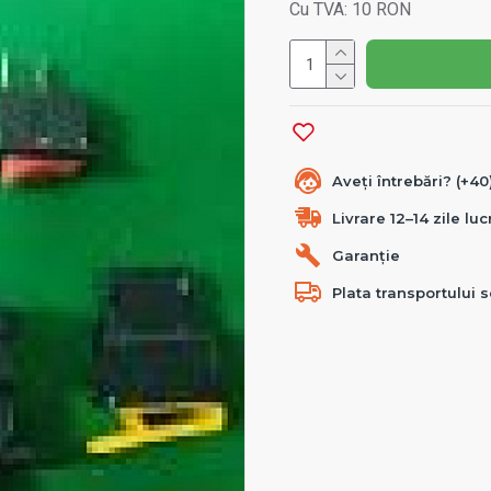
Cu TVA: 10 RON
Aveți întrebări? (+4
Livrare 12–14 zile lu
Garanție
Plata transportului s