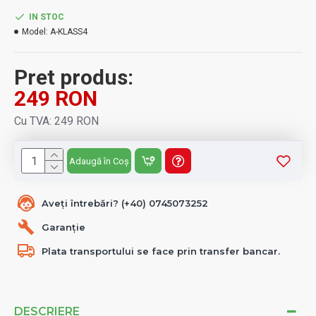
IN STOC
Model:
A-KLASS4
Pret produs:
249 RON
Cu TVA: 249 RON
Adaugă în Coș
Aveți întrebări? (+40) 0745073252
Garanție
Plata transportului se face prin transfer bancar.
DESCRIERE